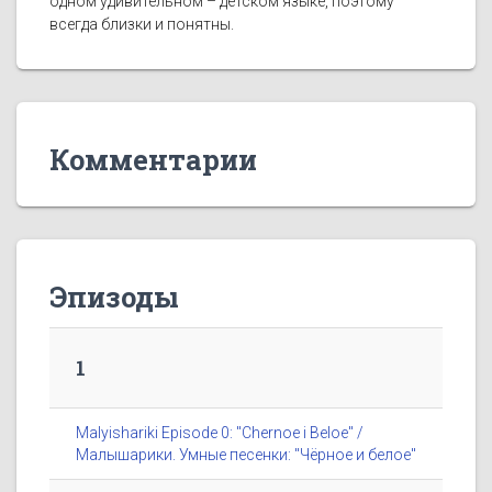
одном удивительном – детском языке, поэтому
всегда близки и понятны.
Комментарии
Эпизоды
1
Malyishariki Episode 0: "Chernoe i Beloe" /
Малышарики. Умные песенки: "Чёрное и белое"