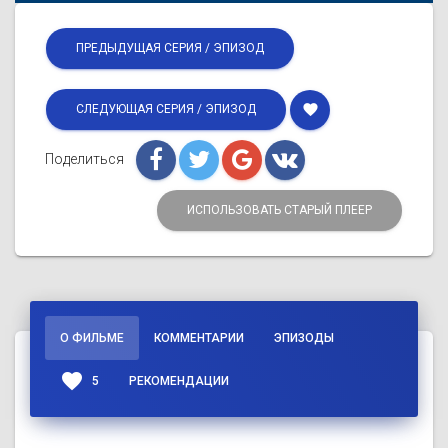
ПРЕДЫДУЩАЯ СЕРИЯ / ЭПИЗОД
favorite
СЛЕДУЮЩАЯ СЕРИЯ / ЭПИЗОД
Поделиться
ИСПОЛЬЗОВАТЬ СТАРЫЙ ПЛЕЕР
О ФИЛЬМЕ
КОММЕНТАРИИ
ЭПИЗОДЫ
favorite
5
РЕКОМЕНДАЦИИ