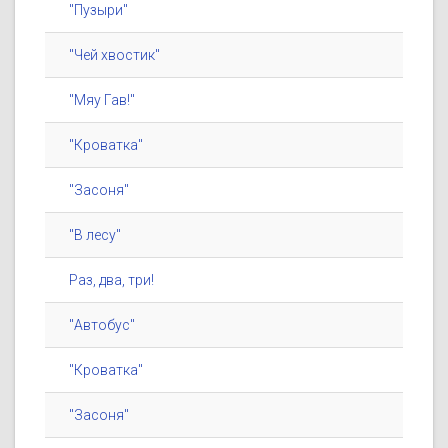
"Пузыри"
"Чей хвостик"
"Мяу Гав!"
"Кроватка"
"Засоня"
"В лесу"
Раз, два, три!
"Автобус"
"Кроватка"
"Засоня"