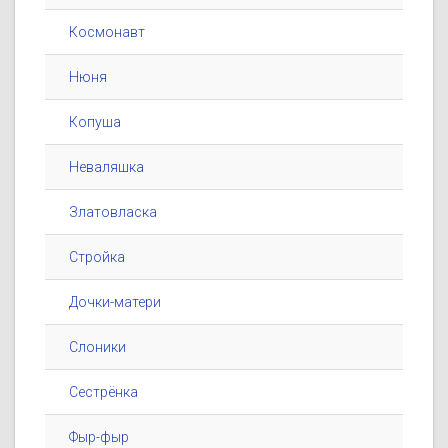
Космонавт
Нюня
Копуша
Неваляшка
Златовласка
Стройка
Дочки-матери
Слоники
Сестрёнка
Фыр-фыр