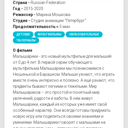
Страна -
Russian Federation
Год -
2015-2020
Режиссер -
Марина Мошкова
Студия -
Студия анимации "Петербург"
Продолжительность ≈
5 мин
ДЕТСКИЕ
МУЛЬТФИЛЬМЫ
ОБРАЗОВАТЕЛЬНЫЕ
ТВ/СЕРИАЛЫ
О фильме
Малышарики - это новый мультфильм для малышей
от 0 до 4 лет. В первой серии обучающего
мультфильма Малышарики мы познакомимся с
Нюшенькой и Барашком. Малыши узнают, что играть
вместе очень интересно и полезно. А ещё узнают, что
предметы бывают легкими и тяжёлыми. Мир
Малышариков – это простой и понятный мир
увлечений, радости и заботы. В нем живут
Малышарики, каждый из которых уже имеет свой
особенный характер. Они всегда готовы придумать
новую игру или поделиться своими знаниями и
умениями. Малышарики говорят с малышами на