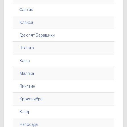
Фантик
Клякса
Где спят Барашики
Что это
Каша
Маляка
Пингвин
Крокозябра
Клад
Непоседа