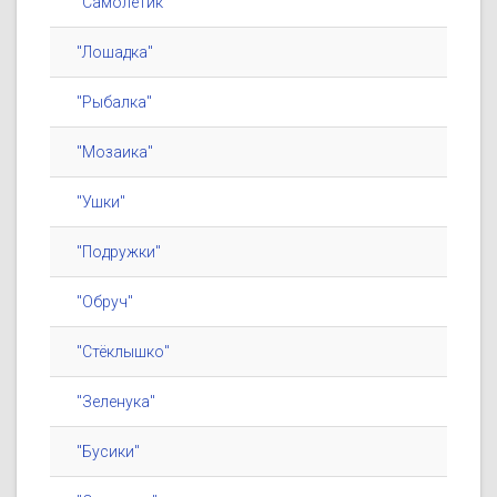
"Самолётик"
"Лошадка"
"Рыбалка"
"Мозаика"
"Ушки"
"Подружки"
"Обруч"
"Стёклышко"
"Зеленука"
"Бусики"