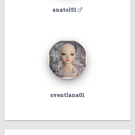
anatol51
sventlana01