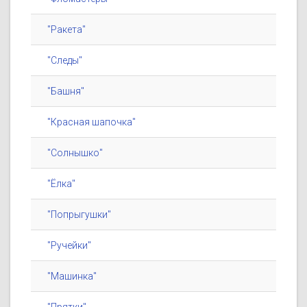
"Ракета"
"Следы"
"Башня"
"Красная шапочка"
"Солнышко"
"Ёлка"
"Попрыгушки"
"Ручейки"
"Машинка"