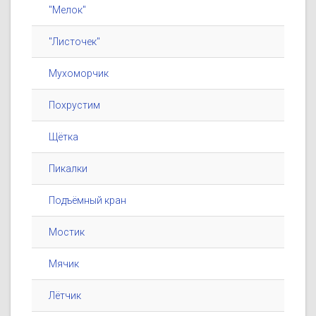
"Мелок"
"Листочек"
Мухоморчик
Похрустим
Щётка
Пикалки
Подъёмный кран
Мостик
Мячик
Лётчик