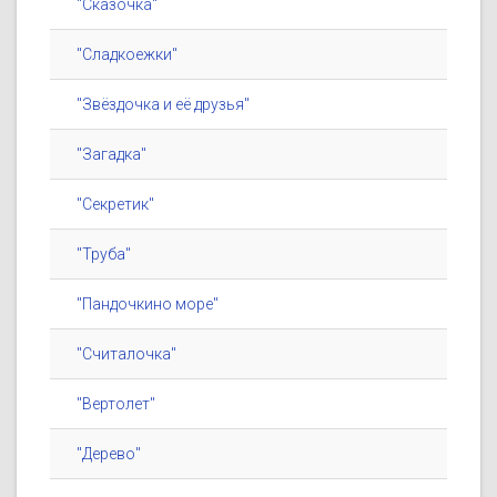
"Сказочка"
"Сладкоежки"
"Звёздочка и её друзья"
"Загадка"
"Секретик"
"Труба"
"Пандочкино море"
"Считалочка"
"Вертолет"
"Дерево"