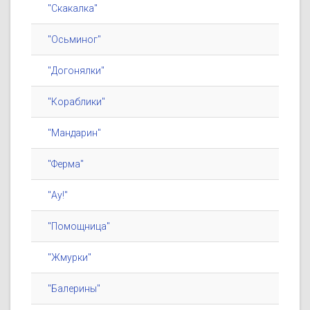
"Скакалка"
"Осьминог"
"Догонялки"
"Кораблики"
"Мандарин"
"Ферма"
"Ау!"
"Помощница"
"Жмурки"
"Балерины"