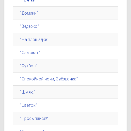
"Прятки"
"Домики"
"Ведёрко"
"На площадке"
"Самокат"
"Футбол"
"Спокойной ночи, Звёздочка"
"Шмяк!"
"Цветок"
"Просыпайся!"