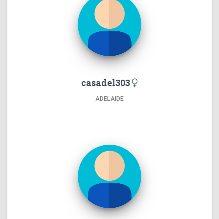
casadel303
ADELAIDE