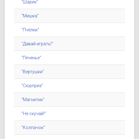
"Шарик"
"Мишка"
"Пчёлки"
"Давай играть!"
"Печенье"
"Вертушки"
"Сюрприз"
"Магнитик"
"Не скучай!"
"Колпачок"