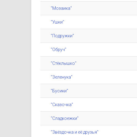
"Мозаика"
"Ушки"
"Подружки"
"Обруч"
"Стёклышко"
"Зеленука"
"Бусики"
"Сказочка"
"Сладкоежки"
"Звёздочка и её друзья"