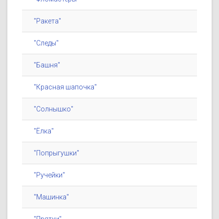
"Ракета"
"Следы"
"Башня"
"Красная шапочка"
"Солнышко"
"Ёлка"
"Попрыгушки"
"Ручейки"
"Машинка"