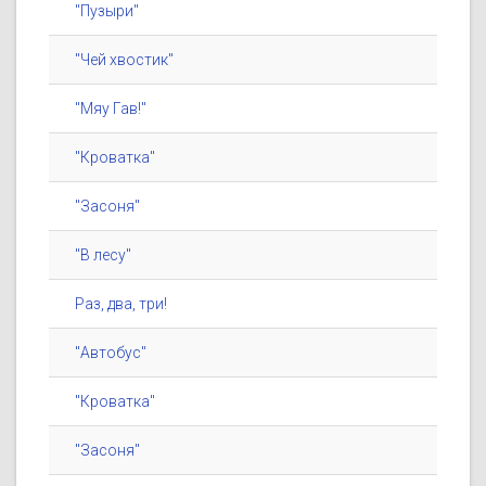
"Пузыри"
"Чей хвостик"
"Мяу Гав!"
"Кроватка"
"Засоня"
"В лесу"
Раз, два, три!
"Автобус"
"Кроватка"
"Засоня"