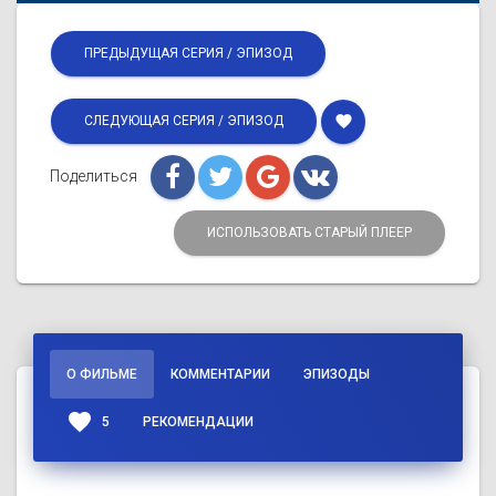
ПРЕДЫДУЩАЯ СЕРИЯ / ЭПИЗОД
favorite
СЛЕДУЮЩАЯ СЕРИЯ / ЭПИЗОД
Поделиться
ИСПОЛЬЗОВАТЬ СТАРЫЙ ПЛЕЕР
О ФИЛЬМЕ
КОММЕНТАРИИ
ЭПИЗОДЫ
favorite
5
РЕКОМЕНДАЦИИ