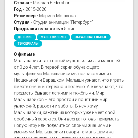
Страна -
Russian Federation
Год -
2015-2020
Режиссер -
Марина Мошкова
Студия -
Студия анимации "Петербург"
Продолжительность ≈
5 мин
ДЕТСКИЕ
МУЛЬТФИЛЬМЫ
ОБРАЗОВАТЕЛЬНЫЕ
ТВ/СЕРИАЛЫ
О фильме
Малышарики - это новый мультфильм для малышей
от 0 до 4 лет. В первой серии обучающего
мультфильма Малышарики мы познакомимся с
Нюшенькой и Барашком. Малыши узнают, что играть
вместе очень интересно и полезно. А ещё узнают, что
предметы бывают легкими и тяжёлыми. Мир
Малышариков – это простой и понятный мир
увлечений, радости и заботы. В нем живут
Малышарики, каждый из которых уже имеет свой
особенный характер. Они всегда готовы придумать
новую игру или поделиться своими знаниями и
умениями. Малышарики говорят с малышами на