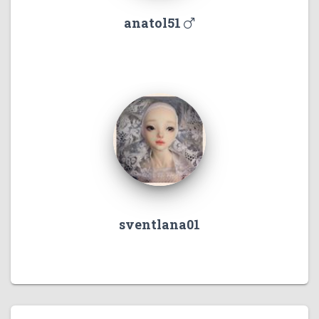
anatol51
sventlana01