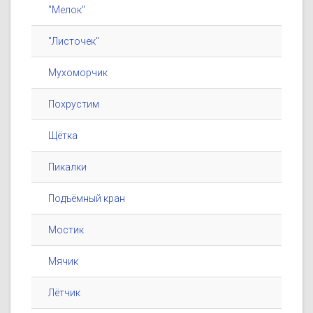
"Мелок"
"Листочек"
Мухоморчик
Похрустим
Щётка
Пикалки
Подъёмный кран
Мостик
Мячик
Лётчик