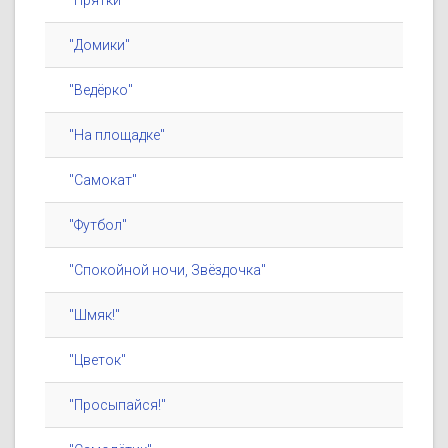
"Прятки"
"Домики"
"Ведёрко"
"На площадке"
"Самокат"
"Футбол"
"Спокойной ночи, Звёздочка"
"Шмяк!"
"Цветок"
"Просыпайся!"