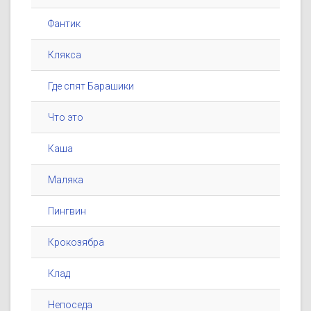
Фантик
Клякса
Где спят Барашики
Что это
Каша
Маляка
Пингвин
Крокозябра
Клад
Непоседа