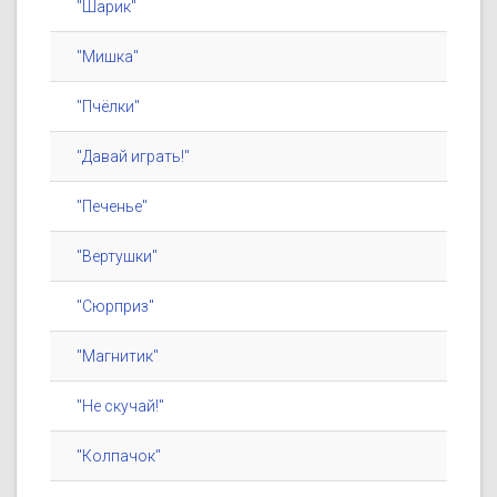
"Шарик"
"Мишка"
"Пчёлки"
"Давай играть!"
"Печенье"
"Вертушки"
"Сюрприз"
"Магнитик"
"Не скучай!"
"Колпачок"