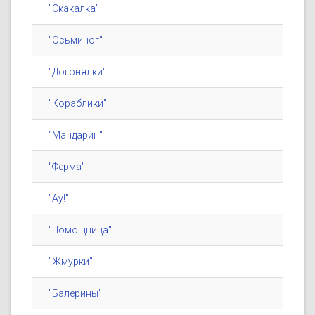
"Скакалка"
"Осьминог"
"Догонялки"
"Кораблики"
"Мандарин"
"Ферма"
"Ау!"
"Помощница"
"Жмурки"
"Балерины"