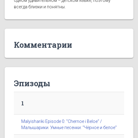
одном удивительном – детском языке, поэтому
всегда близки и понятны.
Комментарии
Эпизоды
1
Malyishariki Episode 0: "Chernoe i Beloe" /
Малышарики. Умные песенки: "Чёрное и белое"