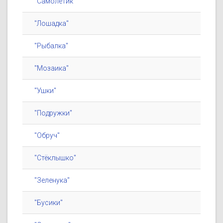
"Самолётик"
"Лошадка"
"Рыбалка"
"Мозаика"
"Ушки"
"Подружки"
"Обруч"
"Стёклышко"
"Зеленука"
"Бусики"