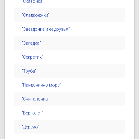
"Сказочка"
"Сладкоежки"
"Звёздочка и её друзья"
"Загадка"
"Секретик"
"Труба"
"Пандочкино море"
"Считалочка"
"Вертолет"
"Дерево"