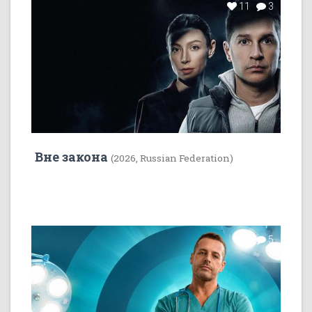
11
3
Вне закона
(2026, Russian Federation)
7
5