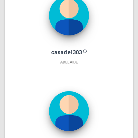
casadel303
ADELAIDE