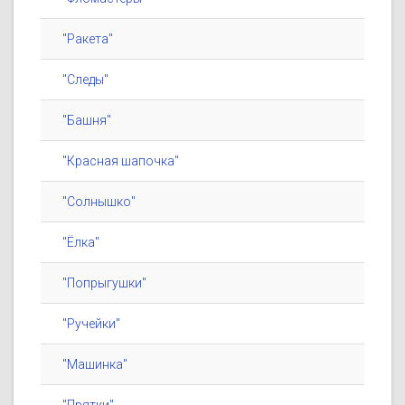
"Ракета"
"Следы"
"Башня"
"Красная шапочка"
"Солнышко"
"Ёлка"
"Попрыгушки"
"Ручейки"
"Машинка"