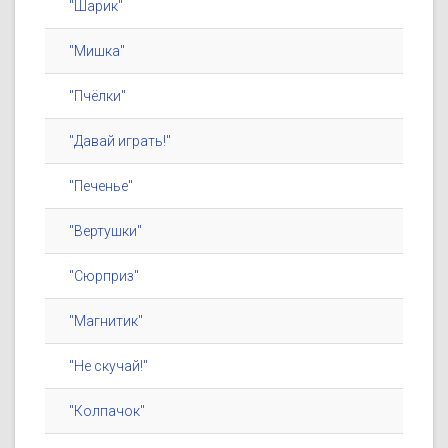
"Шарик"
"Мишка"
"Пчёлки"
"Давай играть!"
"Печенье"
"Вертушки"
"Сюрприз"
"Магнитик"
"Не скучай!"
"Колпачок"