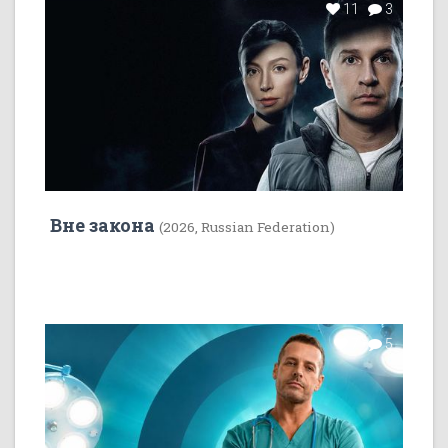
11
3
Вне закона
(2026, Russian Federation)
7
5