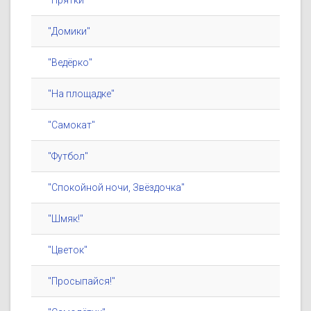
"Прятки"
"Домики"
"Ведёрко"
"На площадке"
"Самокат"
"Футбол"
"Спокойной ночи, Звёздочка"
"Шмяк!"
"Цветок"
"Просыпайся!"