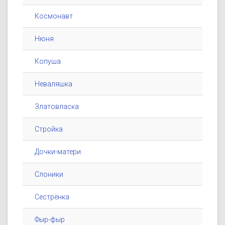
Космонавт
Нюня
Копуша
Неваляшка
Златовласка
Стройка
Дочки-матери
Слоники
Сестрёнка
Фыр-фыр