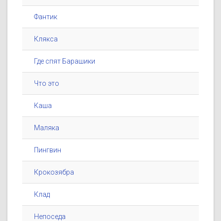
Фантик
Клякса
Где спят Барашики
Что это
Каша
Маляка
Пингвин
Крокозябра
Клад
Непоседа