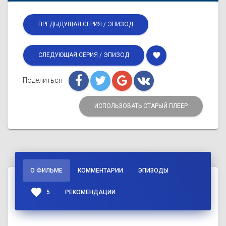
ПРЕДЫДУЩАЯ СЕРИЯ / ЭПИЗОД
favorite
СЛЕДУЮЩАЯ СЕРИЯ / ЭПИЗОД
Поделиться
ИСПОЛЬЗОВАТЬ СТАРЫЙ ПЛЕЕР
О ФИЛЬМЕ
КОММЕНТАРИИ
ЭПИЗОДЫ
favorite
5
РЕКОМЕНДАЦИИ