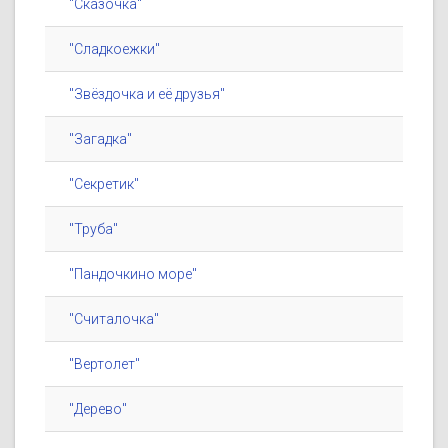
"Сказочка"
"Сладкоежки"
"Звёздочка и её друзья"
"Загадка"
"Секретик"
"Труба"
"Пандочкино море"
"Считалочка"
"Вертолет"
"Дерево"