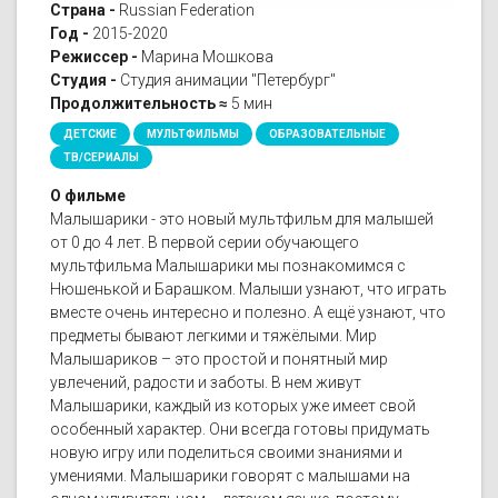
Страна -
Russian Federation
Год -
2015-2020
Режиссер -
Марина Мошкова
Студия -
Студия анимации "Петербург"
Продолжительность ≈
5 мин
ДЕТСКИЕ
МУЛЬТФИЛЬМЫ
ОБРАЗОВАТЕЛЬНЫЕ
ТВ/СЕРИАЛЫ
О фильме
Малышарики - это новый мультфильм для малышей
от 0 до 4 лет. В первой серии обучающего
мультфильма Малышарики мы познакомимся с
Нюшенькой и Барашком. Малыши узнают, что играть
вместе очень интересно и полезно. А ещё узнают, что
предметы бывают легкими и тяжёлыми. Мир
Малышариков – это простой и понятный мир
увлечений, радости и заботы. В нем живут
Малышарики, каждый из которых уже имеет свой
особенный характер. Они всегда готовы придумать
новую игру или поделиться своими знаниями и
умениями. Малышарики говорят с малышами на