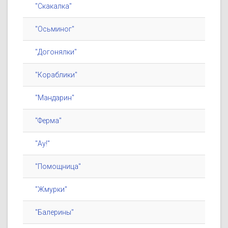
"Скакалка"
"Осьминог"
"Догонялки"
"Кораблики"
"Мандарин"
"Ферма"
"Ау!"
"Помощница"
"Жмурки"
"Балерины"