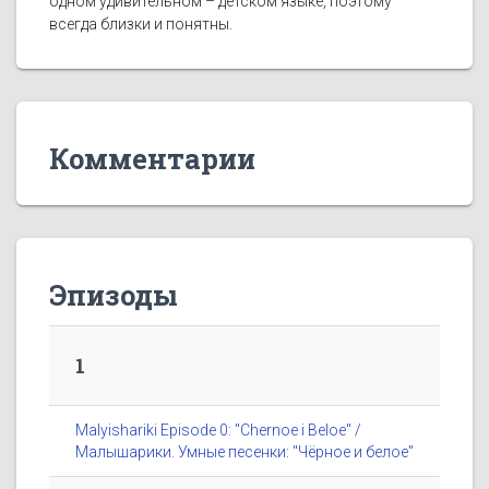
одном удивительном – детском языке, поэтому
всегда близки и понятны.
Комментарии
Эпизоды
1
Malyishariki Episode 0: "Chernoe i Beloe" /
Малышарики. Умные песенки: "Чёрное и белое"