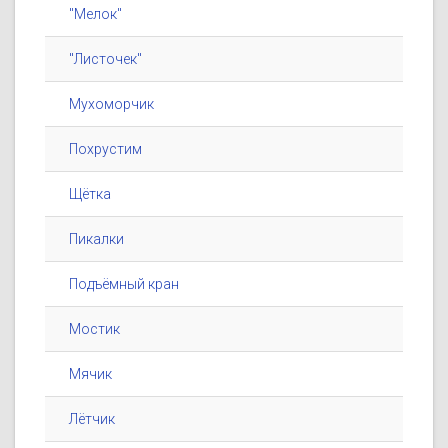
"Мелок"
"Листочек"
Мухоморчик
Похрустим
Щётка
Пикалки
Подъёмный кран
Мостик
Мячик
Лётчик