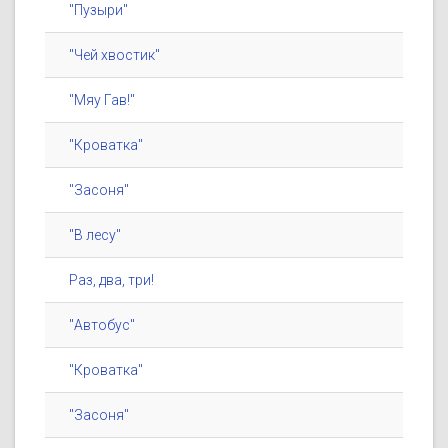
"Пузыри"
"Чей хвостик"
"Мяу Гав!"
"Кроватка"
"Засоня"
"В лесу"
Раз, два, три!
"Автобус"
"Кроватка"
"Засоня"