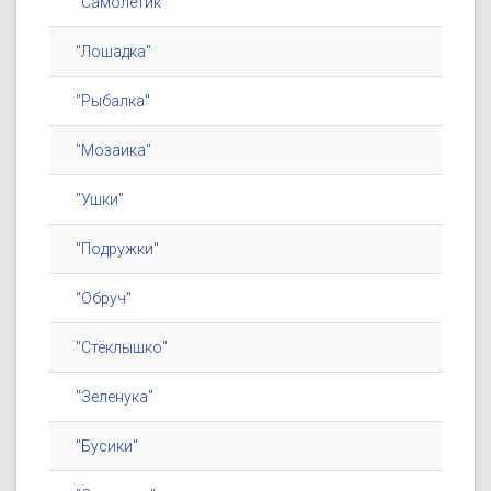
"Самолётик"
"Лошадка"
"Рыбалка"
"Мозаика"
"Ушки"
"Подружки"
"Обруч"
"Стёклышко"
"Зеленука"
"Бусики"