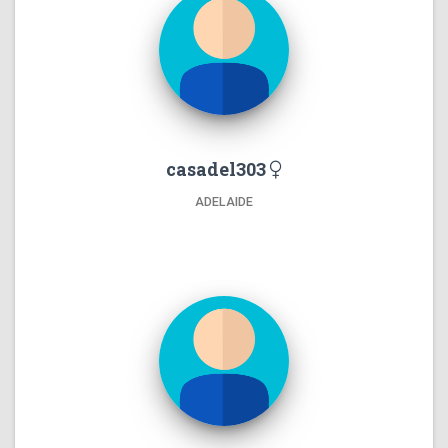
casadel303
ADELAIDE