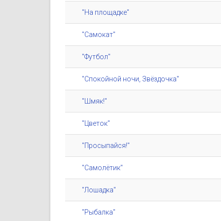
"На площадке"
"Самокат"
"Футбол"
"Спокойной ночи, Звёздочка"
"Шмяк!"
"Цветок"
"Просыпайся!"
"Самолётик"
"Лошадка"
"Рыбалка"