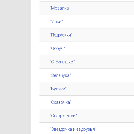
"Мозаика"
"Ушки"
"Подружки"
"Обруч"
"Стёклышко"
"Зеленука"
"Бусики"
"Сказочка"
"Сладкоежки"
"Звёздочка и её друзья"