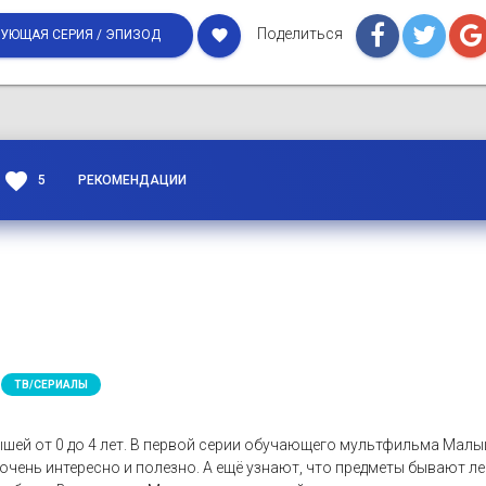
Поделиться
favorite
УЮЩАЯ СЕРИЯ / ЭПИЗОД
favorite
5
РЕКОМЕНДАЦИИ
ТВ/СЕРИАЛЫ
шей от 0 до 4 лет. В первой серии обучающего мультфильма Ма
очень интересно и полезно. А ещё узнают, что предметы бывают 