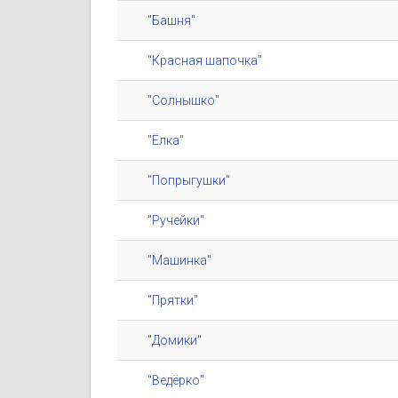
"Башня"
"Красная шапочка"
"Солнышко"
"Ёлка"
"Попрыгушки"
"Ручейки"
"Машинка"
"Прятки"
"Домики"
"Ведёрко"