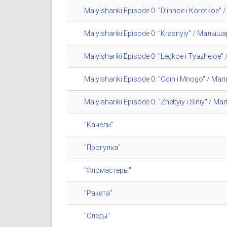
Malyishariki Episode 0: "Dlinnoe i Korotko
Malyishariki Episode 0: "Krasnyiy" / Малы
Malyishariki Episode 0: "Legkoe i Tyazhelo
Malyishariki Episode 0: "Odin i Mnogo" / М
Malyishariki Episode 0: "Zheltyiy i Siniy" 
"Качели"
"Прогулка"
"Фломастеры"
"Ракета"
"Следы"