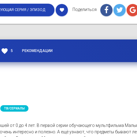
Поделиться
favorite
УЮЩАЯ СЕРИЯ / ЭПИЗОД
favorite
5
РЕКОМЕНДАЦИИ
ТВ/СЕРИАЛЫ
шей от 0 до 4 лет. В первой серии обучающего мультфильма Ма
очень интересно и полезно. А ещё узнают, что предметы бывают 