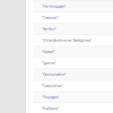
"На площадке"
"Самокат"
"Футбол"
"Спокойной ночи, Звёздочка"
"Шмяк!"
"Цветок"
"Просыпайся!"
"Самолётик"
"Лошадка"
"Рыбалка"