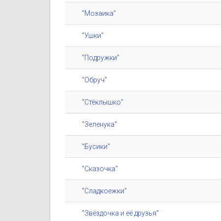
"Мозаика"
"Ушки"
"Подружки"
"Обруч"
"Стёклышко"
"Зеленука"
"Бусики"
"Сказочка"
"Сладкоежки"
"Звёздочка и её друзья"