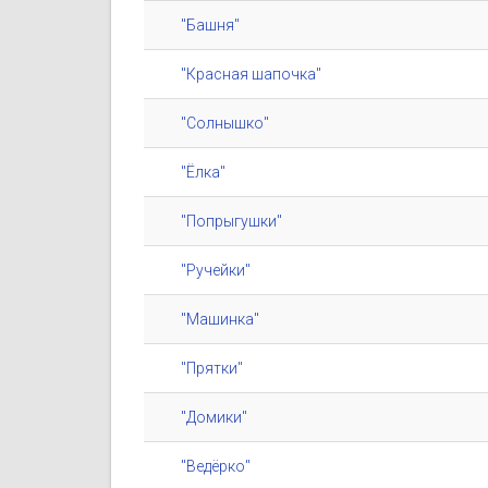
"Башня"
"Красная шапочка"
"Солнышко"
"Ёлка"
"Попрыгушки"
"Ручейки"
"Машинка"
"Прятки"
"Домики"
"Ведёрко"