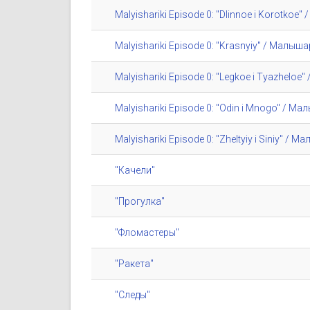
Malyishariki Episode 0: "Dlinnoe i Korotko
Malyishariki Episode 0: "Krasnyiy" / Малы
Malyishariki Episode 0: "Legkoe i Tyazhelo
Malyishariki Episode 0: "Odin i Mnogo" / М
Malyishariki Episode 0: "Zheltyiy i Siniy" 
"Качели"
"Прогулка"
"Фломастеры"
"Ракета"
"Следы"