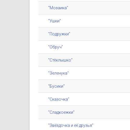
"Мозаика"
"Ушки"
"Подружки"
"Обруч"
"Стёклышко"
"Зеленука"
"Бусики"
"Сказочка"
"Сладкоежки"
"Звёздочка и её друзья"