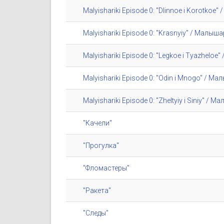
Malyishariki Episode 0: "Dlinnoe i Korotko
Malyishariki Episode 0: "Krasnyiy" / Малы
Malyishariki Episode 0: "Legkoe i Tyazhelo
Malyishariki Episode 0: "Odin i Mnogo" / М
Malyishariki Episode 0: "Zheltyiy i Siniy" 
"Качели"
"Прогулка"
"Фломастеры"
"Ракета"
"Следы"