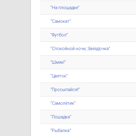
"На площадке"
"Самокат"
"Футбол"
"Спокойной ночи, Звёздочка"
"Шмяк!"
"Цветок"
"Просыпайся!"
"Самолётик"
"Лошадка"
"Рыбалка"