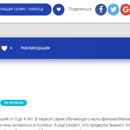
Поделиться
favorite
УЮЩАЯ СЕРИЯ / ЭПИЗОД
favorite
5
РЕКОМЕНДАЦИИ
ТВ/СЕРИАЛЫ
шей от 0 до 4 лет. В первой серии обучающего мультфильма Ма
очень интересно и полезно. А ещё узнают, что предметы бывают 