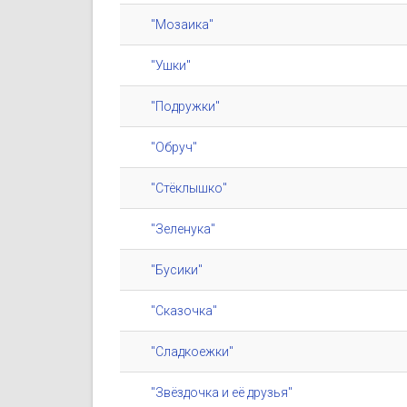
"Мозаика"
"Ушки"
"Подружки"
"Обруч"
"Стёклышко"
"Зеленука"
"Бусики"
"Сказочка"
"Сладкоежки"
"Звёздочка и её друзья"