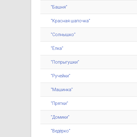
"Башня"
"Красная шапочка"
"Солнышко"
"Ёлка"
"Попрыгушки"
"Ручейки"
"Машинка"
"Прятки"
"Домики"
"Ведёрко"