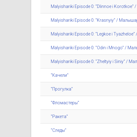
Malyishariki Episode 0: "Dlinnoe i Korotko
Malyishariki Episode 0: "Krasnyiy" / Малы
Malyishariki Episode 0: "Legkoe i Tyazhelo
Malyishariki Episode 0: "Odin i Mnogo" / М
Malyishariki Episode 0: "Zheltyiy i Siniy" 
"Качели"
"Прогулка"
"Фломастеры"
"Ракета"
"Следы"