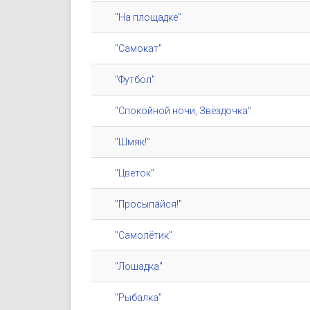
"На площадке"
"Самокат"
"Футбол"
"Спокойной ночи, Звёздочка"
"Шмяк!"
"Цветок"
"Просыпайся!"
"Самолётик"
"Лошадка"
"Рыбалка"