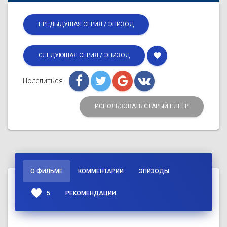
ПРЕДЫДУЩАЯ СЕРИЯ / ЭПИЗОД
favorite
СЛЕДУЮЩАЯ СЕРИЯ / ЭПИЗОД
Поделиться
ИСПОЛЬЗОВАТЬ СТАРЫЙ ПЛЕЕР
О ФИЛЬМЕ
КОММЕНТАРИИ
ЭПИЗОДЫ
favorite
5
РЕКОМЕНДАЦИИ