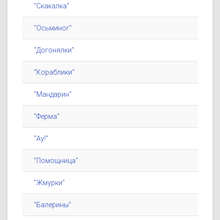
"Скакалка"
"Осьминог"
"Догонялки"
"Кораблики"
"Мандарин"
"Ферма"
"Ау!"
"Помощница"
"Жмурки"
"Балерины"