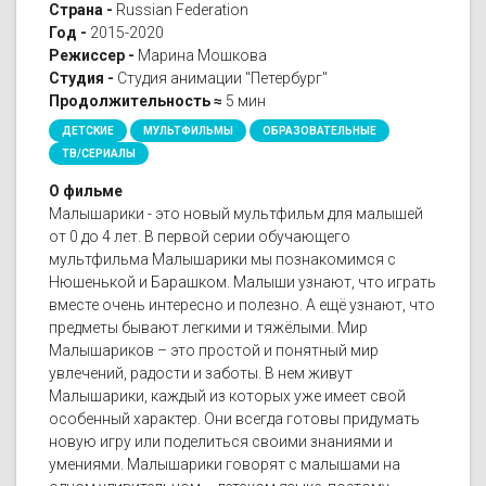
Страна -
Russian Federation
Год -
2015-2020
Режиссер -
Марина Мошкова
Студия -
Студия анимации "Петербург"
Продолжительность ≈
5 мин
ДЕТСКИЕ
МУЛЬТФИЛЬМЫ
ОБРАЗОВАТЕЛЬНЫЕ
ТВ/СЕРИАЛЫ
О фильме
Малышарики - это новый мультфильм для малышей
от 0 до 4 лет. В первой серии обучающего
мультфильма Малышарики мы познакомимся с
Нюшенькой и Барашком. Малыши узнают, что играть
вместе очень интересно и полезно. А ещё узнают, что
предметы бывают легкими и тяжёлыми. Мир
Малышариков – это простой и понятный мир
увлечений, радости и заботы. В нем живут
Малышарики, каждый из которых уже имеет свой
особенный характер. Они всегда готовы придумать
новую игру или поделиться своими знаниями и
умениями. Малышарики говорят с малышами на