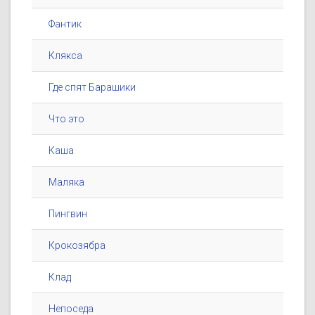
Фантик
Клякса
Где спят Барашики
Что это
Каша
Маляка
Пингвин
Крокозябра
Клад
Непоседа