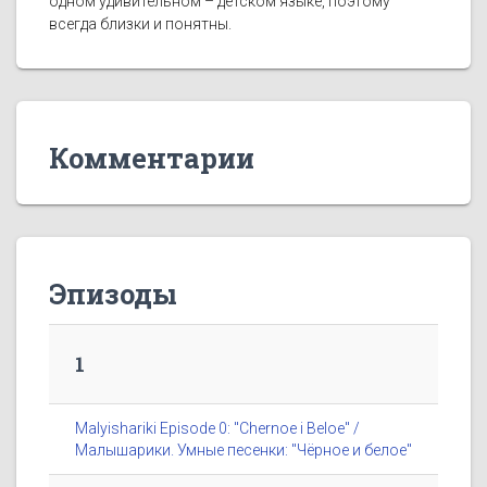
одном удивительном – детском языке, поэтому
всегда близки и понятны.
Комментарии
Эпизоды
1
Malyishariki Episode 0: "Chernoe i Beloe" /
Малышарики. Умные песенки: "Чёрное и белое"