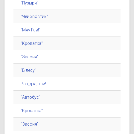
"Пузыри"
"Чей хвостик"
"Мяу Гав!"
"Кроватка"
"Засоня"
"В лесу"
Раз, два, три!
"Автобус"
"Кроватка"
"Засоня"