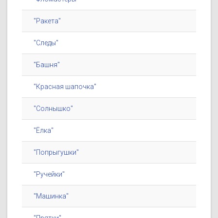
"Ракета"
"Следы"
"Башня"
"Красная шапочка"
"Солнышко"
"Ёлка"
"Попрыгушки"
"Ручейки"
"Машинка"