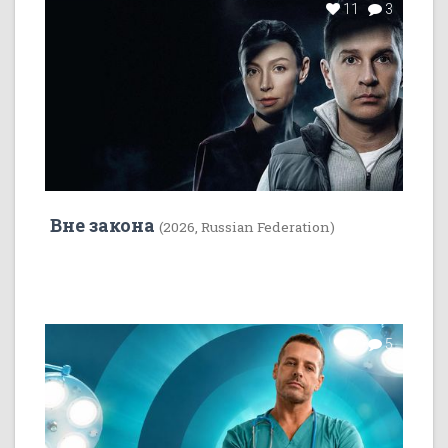
11
3
Вне закона
(2026, Russian Federation)
7
5