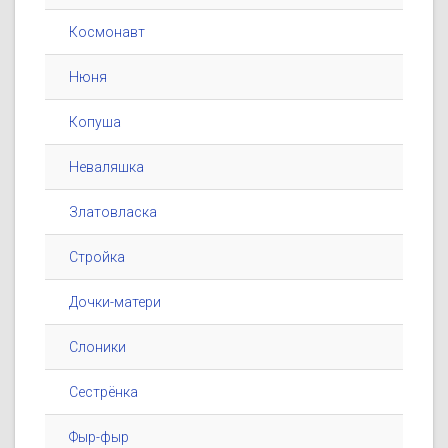
Космонавт
Нюня
Копуша
Неваляшка
Златовласка
Стройка
Дочки-матери
Слоники
Сестрёнка
Фыр-фыр