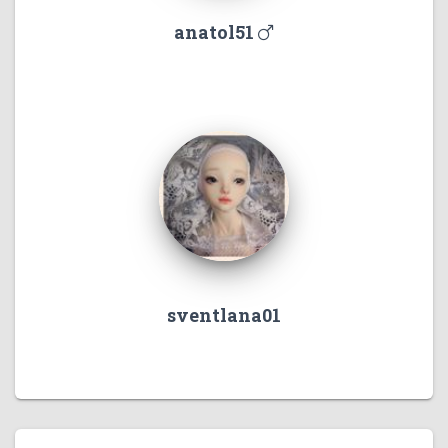
anatol51
sventlana01