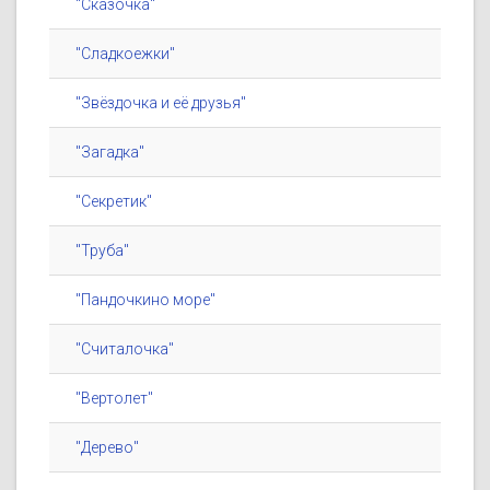
"Сказочка"
"Сладкоежки"
"Звёздочка и её друзья"
"Загадка"
"Секретик"
"Труба"
"Пандочкино море"
"Считалочка"
"Вертолет"
"Дерево"