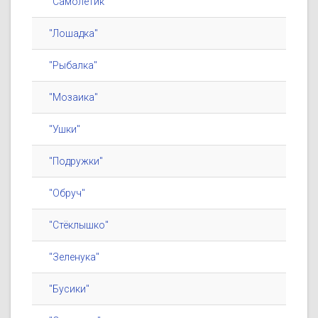
"Самолётик"
"Лошадка"
"Рыбалка"
"Мозаика"
"Ушки"
"Подружки"
"Обруч"
"Стёклышко"
"Зеленука"
"Бусики"