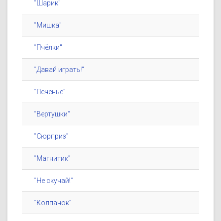
"Шарик"
"Мишка"
"Пчёлки"
"Давай играть!"
"Печенье"
"Вертушки"
"Сюрприз"
"Магнитик"
"Не скучай!"
"Колпачок"