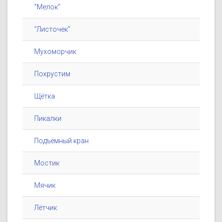
"Мелок"
"Листочек"
Мухоморчик
Похрустим
Щётка
Пикалки
Подъёмный кран
Мостик
Мячик
Лётчик