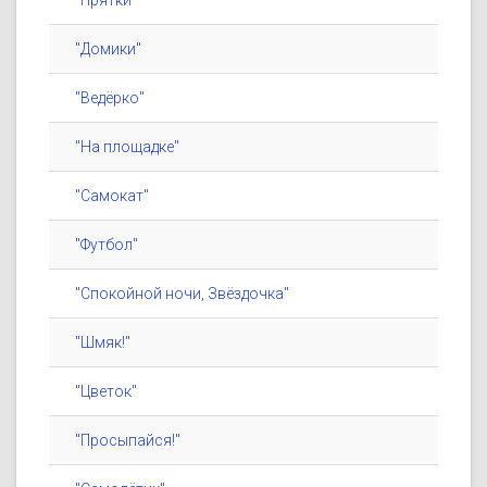
"Прятки"
"Домики"
"Ведёрко"
"На площадке"
"Самокат"
"Футбол"
"Спокойной ночи, Звёздочка"
"Шмяк!"
"Цветок"
"Просыпайся!"