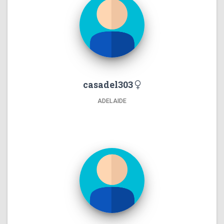
casadel303
ADELAIDE