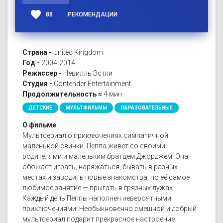
favorite
88
РЕКОМЕНДАЦИИ
Страна -
United Kingdom
Год -
2004-2014
Режиссер -
Невилль Эстли
Студия -
Contender Entertainment
Продолжительность ≈
4 мин
ДЕТСКИЕ
МУЛЬТФИЛЬМЫ
ОБРАЗОВАТЕЛЬНЫЕ
О фильме
Мультсериал о приключениях симпатичной
маленькой свинки. Пеппа живет со своими
родителями и маленьким братцем Джорджем. Она
обожает играть, наряжаться, бывать в разных
местах и заводить новые знакомства, но её самое
любимое занятие — прыгать в грязных лужах.
Каждый день Пеппы наполнен невероятными
приключениями! Необыкновенно смешной и добрый
мультсериал подарит прекрасное настроение