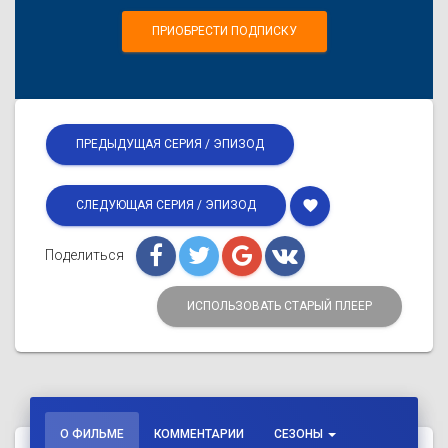
ПРИОБРЕСТИ ПОДПИСКУ
ПРЕДЫДУЩАЯ СЕРИЯ / ЭПИЗОД
favorite
СЛЕДУЮЩАЯ СЕРИЯ / ЭПИЗОД
Поделиться
ИСПОЛЬЗОВАТЬ СТАРЫЙ ПЛЕЕР
О ФИЛЬМЕ
КОММЕНТАРИИ
СЕЗОНЫ