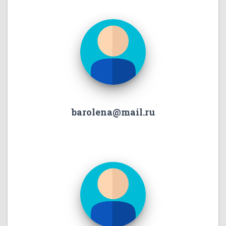
barolena@mail.ru