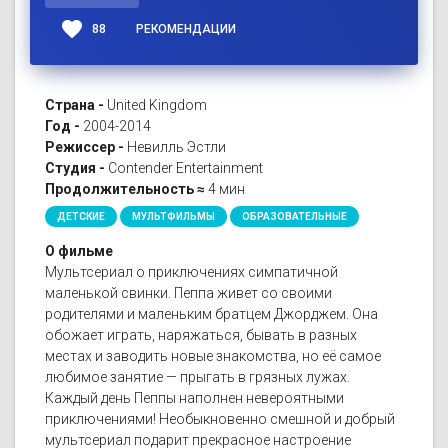
favorite
88
РЕКОМЕНДАЦИИ
Страна -
United Kingdom
Год -
2004-2014
Режиссер -
Невилль Эстли
Студия -
Contender Entertainment
Продолжительность ≈
4 мин
ДЕТСКИЕ
МУЛЬТФИЛЬМЫ
ОБРАЗОВАТЕЛЬНЫЕ
О фильме
Мультсериал о приключениях симпатичной
маленькой свинки. Пеппа живет со своими
родителями и маленьким братцем Джорджем. Она
обожает играть, наряжаться, бывать в разных
местах и заводить новые знакомства, но её самое
любимое занятие — прыгать в грязных лужах.
Каждый день Пеппы наполнен невероятными
приключениями! Необыкновенно смешной и добрый
мультсериал подарит прекрасное настроение