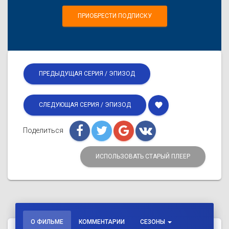
ПРИОБРЕСТИ ПОДПИСКУ
ПРЕДЫДУЩАЯ СЕРИЯ / ЭПИЗОД
favorite
СЛЕДУЮЩАЯ СЕРИЯ / ЭПИЗОД
Поделиться
ИСПОЛЬЗОВАТЬ СТАРЫЙ ПЛЕЕР
О ФИЛЬМЕ
КОММЕНТАРИИ
СЕЗОНЫ