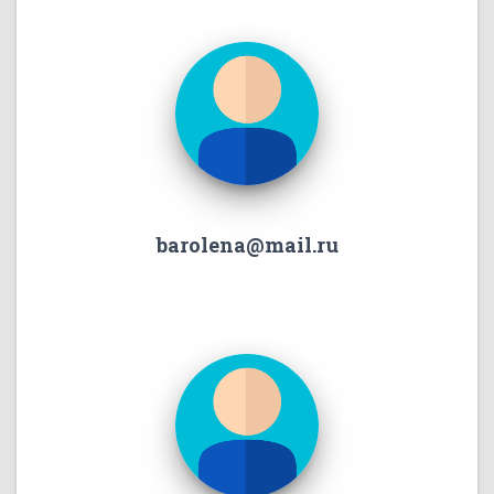
barolena@mail.ru