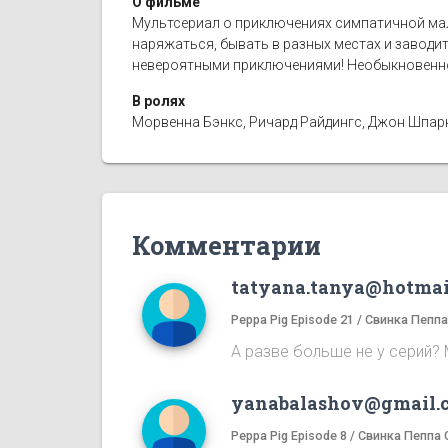
О фильме
Мультсериал о приключениях симпатичной мал
наряжаться, бывать в разных местах и заводи
невероятными приключениями! Необыкновенно
В ролях
Морвенна Бэнкс, Ричард Райдингс, Джон Шпаркс
Комментарии
tatyana.tanya@hotmai
Peppa Pig Episode 21 / Свинка Пепп
А разве больше не у серий? 
yanabalashov@gmail.
Peppa Pig Episode 8 / Свинка Пеппа 