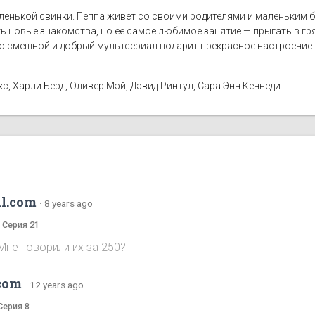
енькой свинки. Пеппа живет со своими родителями и маленьким 
ть новые знакомства, но её самое любимое занятие — прыгать в г
 смешной и добрый мультсериал подарит прекрасное настроение 
, Харли Бёрд, Оливер Мэй, Дэвид Ринтул, Сара Энн Кеннеди
l.com
·
8 years ago
а Серия 21
Мне говорили их за 250?
com
·
12 years ago
Серия 8