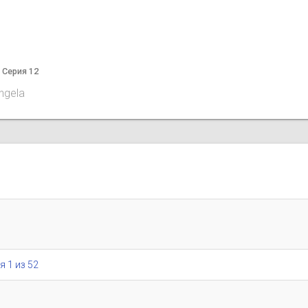
а Серия 12
angela
я 1 из 52