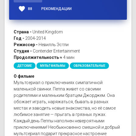
favorite
88
РЕКОМЕНДАЦИИ
Страна -
United Kingdom
Год -
2004-2014
Режиссер -
Невилль Эстли
Студия -
Contender Entertainment
Продолжительность ≈
4 мин
ДЕТСКИЕ
МУЛЬТФИЛЬМЫ
ОБРАЗОВАТЕЛЬНЫЕ
О фильме
Мультсериал о приключениях симпатичной
маленькой свинки. Пеппа живет со своими
родителями и маленьким братцем Джорджем. Она
обожает играть, наряжаться, бывать в разных
местах и заводить новые знакомства, но её самое
любимое занятие — прыгать в грязных лужах.
Каждый день Пеппы наполнен невероятными
приключениями! Необыкновенно смешной и добрый
мультсериал подарит прекрасное настроение