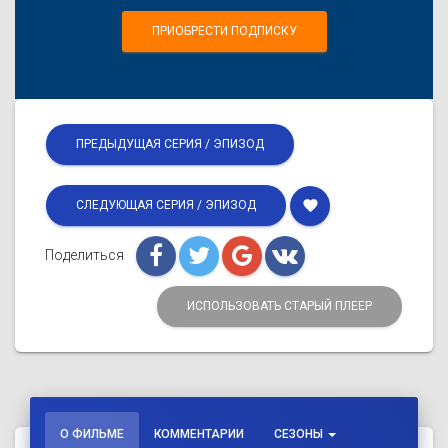
ПРИОБРЕСТИ ПОДПИСКУ
ПРЕДЫДУЩАЯ СЕРИЯ / ЭПИЗОД
favorite
СЛЕДУЮЩАЯ СЕРИЯ / ЭПИЗОД
Поделиться
ИСПОЛЬЗОВАТЬ СТАРЫЙ ПЛЕЕР
О ФИЛЬМЕ
КОММЕНТАРИИ
СЕЗОНЫ