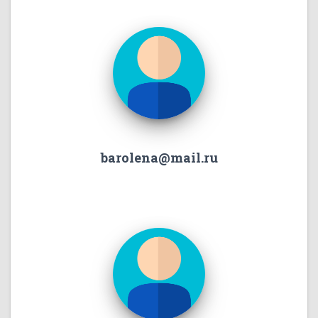
barolena@mail.ru