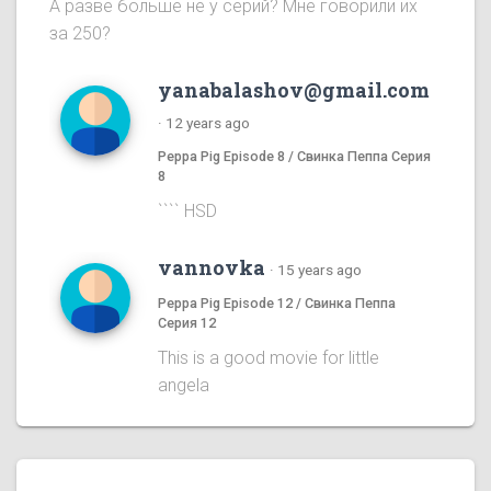
А разве больше не у серий? Мне говорили их
за 250?
yanabalashov@gmail.com
·
12 years ago
Peppa Pig Episode 8 / Свинка Пеппа Серия
8
```` HSD
vannovka
·
15 years ago
Peppa Pig Episode 12 / Свинка Пеппа
Серия 12
This is a good movie for little
angela