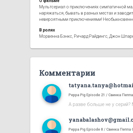
О фильме
Мультсериал о приключениях симпатичной мал
наряжаться, бывать в разных местах и заводи
невероятными приключениями! Необыкновенно
В ролях
Морвенна Бэнкс, Ричард Райдингс, Джон Шпаркс
Комментарии
tatyana.tanya@hotmai
Peppa Pig Episode 21 / Свинка Пепп
А разве больше не у серий? 
yanabalashov@gmail.
Peppa Pig Episode 8 / Свинка Пеппа 