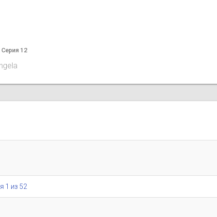
а Серия 12
angela
я 1 из 52