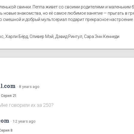
енькой свинки. Пеппа живет со своими родителями и маленьким 
ть новые знакомства, но её самое любимое занятие — прыгать в г
 смешной и добрый мультсериал подарит прекрасное настроение 
, Харли Бёрд, Оливер Мэй, Дэвид Ринтул, Сара Энн Кеннеди
l.com
·
8 years ago
а Серия 21
Мне говорили их за 250?
com
·
12 years ago
Серия 8