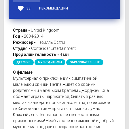
favorite
88
РЕКОМЕНДАЦИИ
Страна -
United Kingdom
Год -
2004-2014
Режиссер -
Невилль Эстли
Студия -
Contender Entertainment
Продолжительность ≈
4 мин
ДЕТСКИЕ
МУЛЬТФИЛЬМЫ
ОБРАЗОВАТЕЛЬНЫЕ
О фильме
Мультсериал о приключениях симпатичной
маленькой свинки. Пеппа живет со своими
родителями и маленьким братцем Джорджем. Она
обожает играть, наряжаться, бывать в разных
местах и заводить новые знакомства, но её самое
любимое занятие — прыгать в грязных лужах.
Каждый день Пеппы наполнен невероятными
приключениями! Необыкновенно смешной и добрый
мультсериал подарит прекрасное настроение