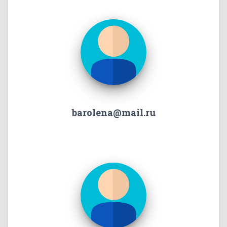
barolena@mail.ru