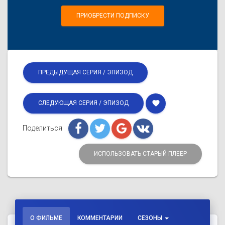
ПРИОБРЕСТИ ПОДПИСКУ
ПРЕДЫДУЩАЯ СЕРИЯ / ЭПИЗОД
favorite
СЛЕДУЮЩАЯ СЕРИЯ / ЭПИЗОД
Поделиться
ИСПОЛЬЗОВАТЬ СТАРЫЙ ПЛЕЕР
О ФИЛЬМЕ
КОММЕНТАРИИ
СЕЗОНЫ