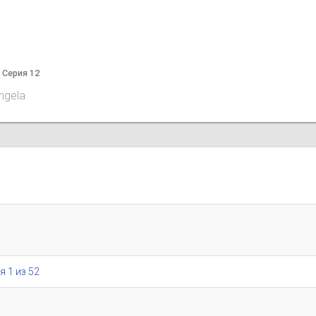
а Серия 12
angela
я 1 из 52