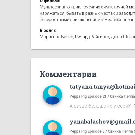
О фильме
Мультсериал о приключениях симпатичной мал
наряжаться, бывать в разных местах и заводи
невероятными приключениями! Необыкновенно
В ролях
Морвенна Бэнкс, Ричард Райдингс, Джон Шпаркс
Комментарии
tatyana.tanya@hotmai
Peppa Pig Episode 21 / Свинка Пепп
А разве больше не у серий? 
yanabalashov@gmail.
Peppa Pig Episode 8 / Свинка Пеппа 