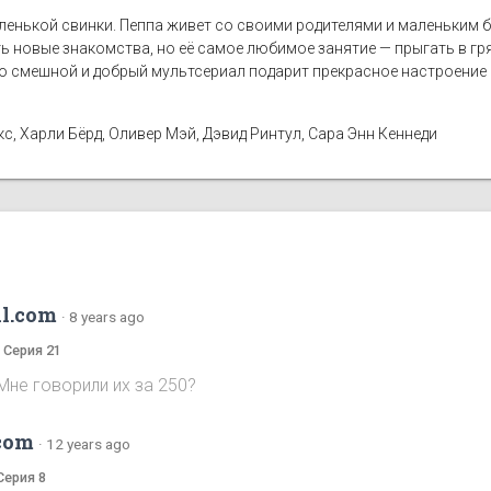
енькой свинки. Пеппа живет со своими родителями и маленьким 
ть новые знакомства, но её самое любимое занятие — прыгать в г
 смешной и добрый мультсериал подарит прекрасное настроение 
, Харли Бёрд, Оливер Мэй, Дэвид Ринтул, Сара Энн Кеннеди
l.com
·
8 years ago
а Серия 21
Мне говорили их за 250?
com
·
12 years ago
Серия 8