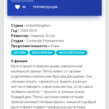
favorite
88
РЕКОМЕНДАЦИИ
Страна -
United Kingdom
Год -
2004-2014
Режиссер -
Невилль Эстли
Студия -
Contender Entertainment
Продолжительность ≈
4 мин
ДЕТСКИЕ
МУЛЬТФИЛЬМЫ
ОБРАЗОВАТЕЛЬНЫЕ
О фильме
Мультсериал о приключениях симпатичной
маленькой свинки. Пеппа живет со своими
родителями и маленьким братцем Джорджем. Она
обожает играть, наряжаться, бывать в разных
местах и заводить новые знакомства, но её самое
любимое занятие — прыгать в грязных лужах.
Каждый день Пеппы наполнен невероятными
приключениями! Необыкновенно смешной и добрый
мультсериал подарит прекрасное настроение