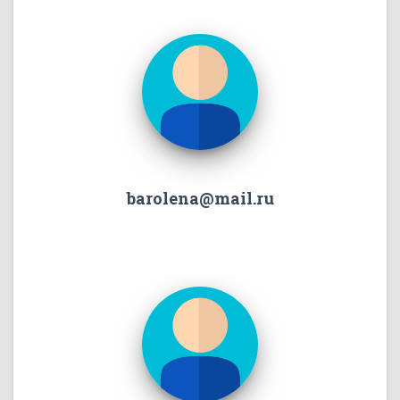
barolena@mail.ru