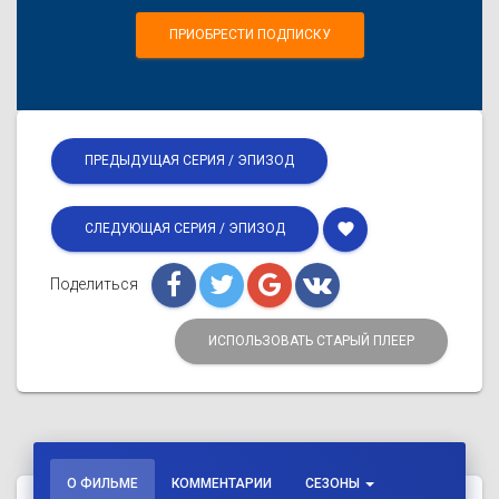
ПРИОБРЕСТИ ПОДПИСКУ
ПРЕДЫДУЩАЯ СЕРИЯ / ЭПИЗОД
favorite
СЛЕДУЮЩАЯ СЕРИЯ / ЭПИЗОД
Поделиться
ИСПОЛЬЗОВАТЬ СТАРЫЙ ПЛЕЕР
О ФИЛЬМЕ
КОММЕНТАРИИ
СЕЗОНЫ