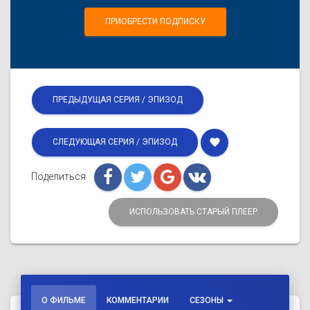
ПРИОБРЕСТИ ПОДПИСКУ
ПРЕДЫДУЩАЯ СЕРИЯ / ЭПИЗОД
favorite
СЛЕДУЮЩАЯ СЕРИЯ / ЭПИЗОД
Поделиться
ИСПОЛЬЗОВАТЬ СТАРЫЙ ПЛЕЕР
О ФИЛЬМЕ
КОММЕНТАРИИ
СЕЗОНЫ