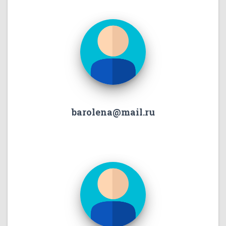
barolena@mail.ru