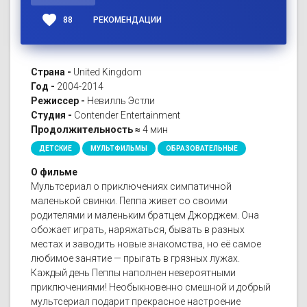
favorite
88
РЕКОМЕНДАЦИИ
Страна -
United Kingdom
Год -
2004-2014
Режиссер -
Невилль Эстли
Студия -
Contender Entertainment
Продолжительность ≈
4 мин
ДЕТСКИЕ
МУЛЬТФИЛЬМЫ
ОБРАЗОВАТЕЛЬНЫЕ
О фильме
Мультсериал о приключениях симпатичной
маленькой свинки. Пеппа живет со своими
родителями и маленьким братцем Джорджем. Она
обожает играть, наряжаться, бывать в разных
местах и заводить новые знакомства, но её самое
любимое занятие — прыгать в грязных лужах.
Каждый день Пеппы наполнен невероятными
приключениями! Необыкновенно смешной и добрый
мультсериал подарит прекрасное настроение