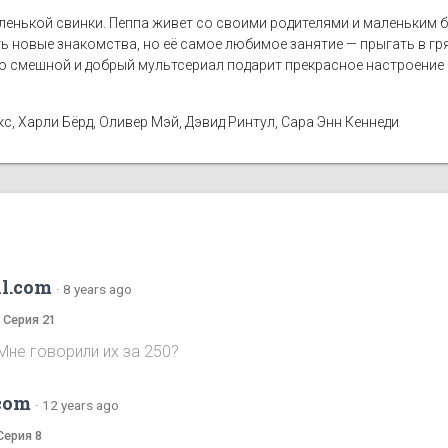
енькой свинки. Пеппа живет со своими родителями и маленьким 
ть новые знакомства, но её самое любимое занятие — прыгать в г
 смешной и добрый мультсериал подарит прекрасное настроение 
, Харли Бёрд, Оливер Мэй, Дэвид Ринтул, Сара Энн Кеннеди
l.com
·
8 years ago
а Серия 21
Мне говорили их за 250?
com
·
12 years ago
Серия 8