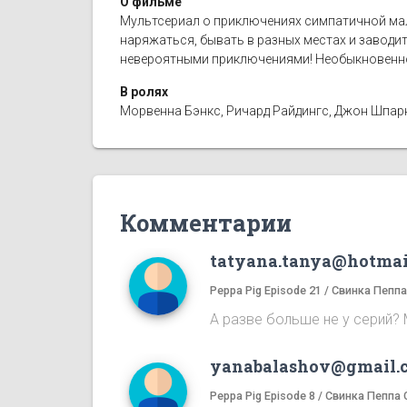
О фильме
Мультсериал о приключениях симпатичной мал
наряжаться, бывать в разных местах и заводи
невероятными приключениями! Необыкновенно
В ролях
Морвенна Бэнкс, Ричард Райдингс, Джон Шпаркс
Комментарии
tatyana.tanya@hotmai
Peppa Pig Episode 21 / Свинка Пепп
А разве больше не у серий? 
yanabalashov@gmail.
Peppa Pig Episode 8 / Свинка Пеппа 