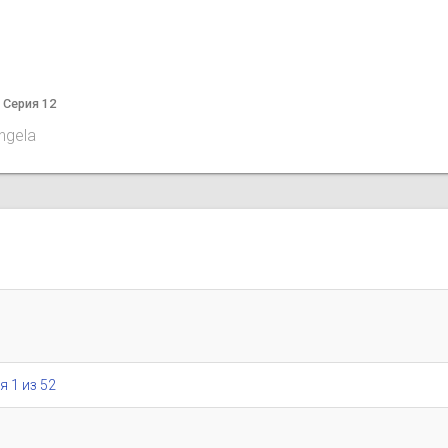
а Серия 12
angela
я 1 из 52