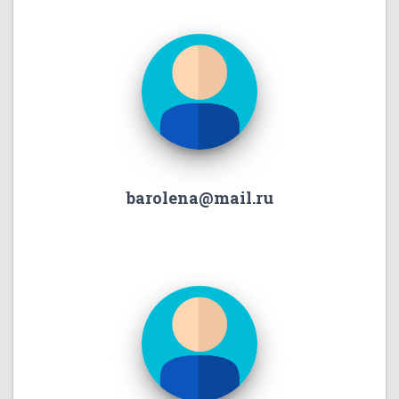
barolena@mail.ru