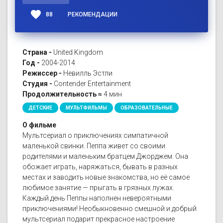
favorite
88
РЕКОМЕНДАЦИИ
Страна -
United Kingdom
Год -
2004-2014
Режиссер -
Невилль Эстли
Студия -
Contender Entertainment
Продолжительность ≈
4 мин
ДЕТСКИЕ
МУЛЬТФИЛЬМЫ
ОБРАЗОВАТЕЛЬНЫЕ
О фильме
Мультсериал о приключениях симпатичной
маленькой свинки. Пеппа живет со своими
родителями и маленьким братцем Джорджем. Она
обожает играть, наряжаться, бывать в разных
местах и заводить новые знакомства, но её самое
любимое занятие — прыгать в грязных лужах.
Каждый день Пеппы наполнен невероятными
приключениями! Необыкновенно смешной и добрый
мультсериал подарит прекрасное настроение