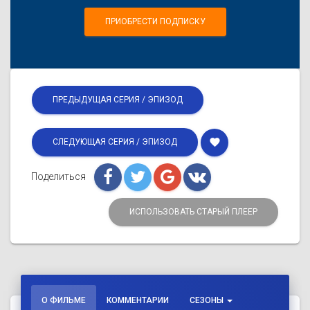
ПРИОБРЕСТИ ПОДПИСКУ
ПРЕДЫДУЩАЯ СЕРИЯ / ЭПИЗОД
favorite
СЛЕДУЮЩАЯ СЕРИЯ / ЭПИЗОД
Поделиться
ИСПОЛЬЗОВАТЬ СТАРЫЙ ПЛЕЕР
О ФИЛЬМЕ
КОММЕНТАРИИ
СЕЗОНЫ