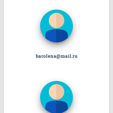
barolena@mail.ru