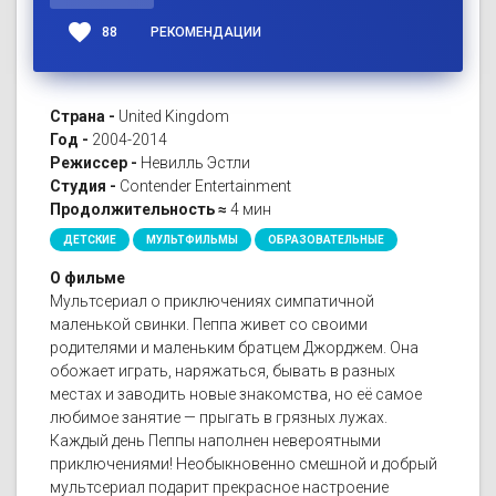
favorite
88
РЕКОМЕНДАЦИИ
Страна -
United Kingdom
Год -
2004-2014
Режиссер -
Невилль Эстли
Студия -
Contender Entertainment
Продолжительность ≈
4 мин
ДЕТСКИЕ
МУЛЬТФИЛЬМЫ
ОБРАЗОВАТЕЛЬНЫЕ
О фильме
Мультсериал о приключениях симпатичной
маленькой свинки. Пеппа живет со своими
родителями и маленьким братцем Джорджем. Она
обожает играть, наряжаться, бывать в разных
местах и заводить новые знакомства, но её самое
любимое занятие — прыгать в грязных лужах.
Каждый день Пеппы наполнен невероятными
приключениями! Необыкновенно смешной и добрый
мультсериал подарит прекрасное настроение