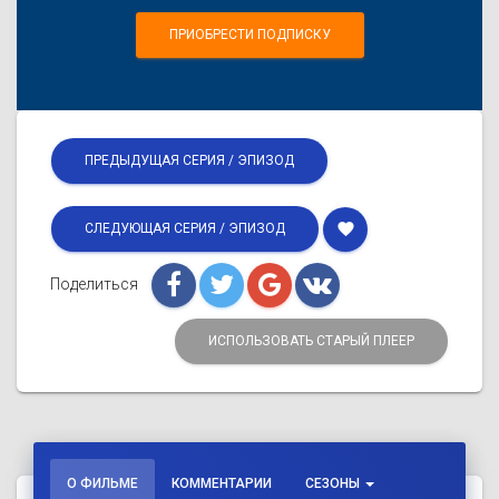
ПРИОБРЕСТИ ПОДПИСКУ
ПРЕДЫДУЩАЯ СЕРИЯ / ЭПИЗОД
favorite
СЛЕДУЮЩАЯ СЕРИЯ / ЭПИЗОД
Поделиться
ИСПОЛЬЗОВАТЬ СТАРЫЙ ПЛЕЕР
О ФИЛЬМЕ
КОММЕНТАРИИ
СЕЗОНЫ