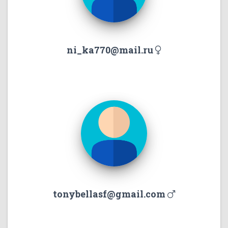
ni_ka770@mail.ru
tonybellasf@gmail.com