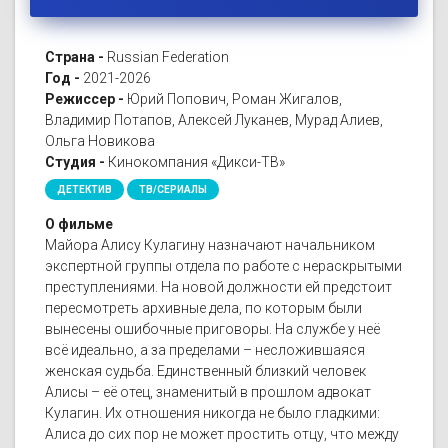
Страна -
Russian Federation
Год -
2021-2026
Режиссер -
Юрий Попович, Роман Жигалов,
Владимир Потапов, Алексей Луканев, Мурад Алиев,
Ольга Новикова
Студия -
Кинокомпания «Дикси-ТВ»
ДЕТЕКТИВ
ТВ/СЕРИАЛЫ
О фильме
Майора Алису Кулагину назначают начальником
экспертной группы отдела по работе с нераскрытыми
преступлениями. На новой должности ей предстоит
пересмотреть архивные дела, по которым были
вынесены ошибочные приговоры. На службе у неё
всё идеально, а за пределами – несложившаяся
женская судьба. Единственный близкий человек
Алисы – её отец, знаменитый в прошлом адвокат
Кулагин. Их отношения никогда не было гладкими:
Алиса до сих пор не может простить отцу, что между