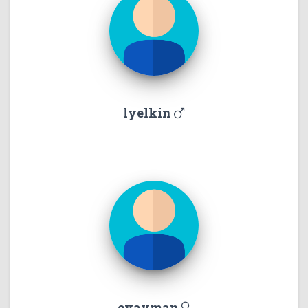
lyelkin
evayman