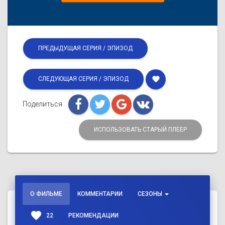
ПРЕДЫДУЩАЯ СЕРИЯ / ЭПИЗОД
favorite
СЛЕДУЮЩАЯ СЕРИЯ / ЭПИЗОД
Поделиться
ИСПОЛЬЗОВАТЬ СТАРЫЙ ПЛЕЕР
О ФИЛЬМЕ
КОММЕНТАРИИ
СЕЗОНЫ
favorite
22
РЕКОМЕНДАЦИИ