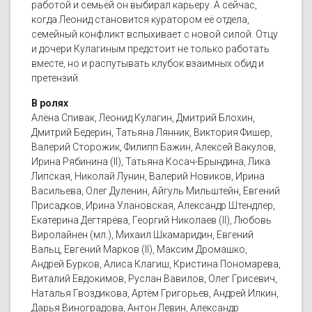
работой и семьёй он выбирал карьеру. А сейчас,
когда Леонид становится куратором её отдела,
семейный конфликт вспыхивает с новой силой. Отцу
и дочери Кулагиным предстоит не только работать
вместе, но и распутывать клубок взаимных обид и
претензий.
В ролях
Алёна Спивак, Леонид Кулагин, Дмитрий Блохин,
Дмитрий Бедерин, Татьяна Лянник, Виктория Фишер,
Валерий Сторожик, Филипп Бажин, Алексей Вакулов,
Ирина Рябинина (II), Татьяна Косач-Брындина, Лика
Липская, Николай Лунин, Валерий Новиков, Ирина
Васильева, Олег Дуленин, Айгуль Мильштейн, Евгений
Присадков, Ирина Улановская, Александр Штендлер,
Екатерина Дегтярёва, Георгий Николаев (II), Любовь
Виролайнен (мл.), Михаил Шкамаридин, Евгений
Вальц, Евгений Марков (II), Максим Дромашко,
Андрей Бурков, Алиса Клагиш, Кристина Пономарева,
Виталий Евдокимов, Руслан Вавилов, Олег Грисевич,
Наталья Гвоздикова, Артём Григорьев, Андрей Илкин,
Дарья Виноградова, Антон Левин, Александр