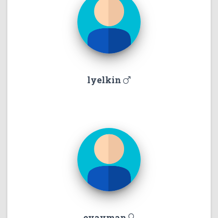
lyelkin
evayman