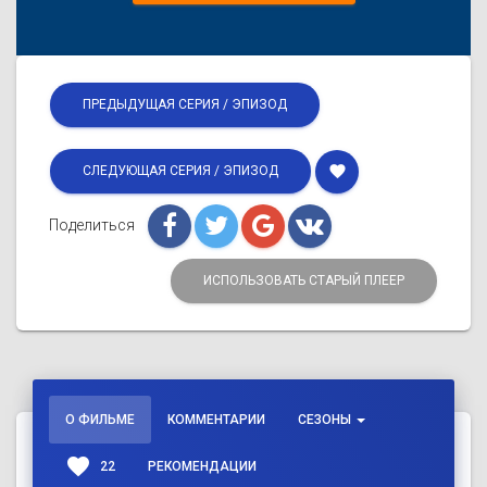
ПРЕДЫДУЩАЯ СЕРИЯ / ЭПИЗОД
favorite
СЛЕДУЮЩАЯ СЕРИЯ / ЭПИЗОД
Поделиться
ИСПОЛЬЗОВАТЬ СТАРЫЙ ПЛЕЕР
О ФИЛЬМЕ
КОММЕНТАРИИ
СЕЗОНЫ
favorite
22
РЕКОМЕНДАЦИИ