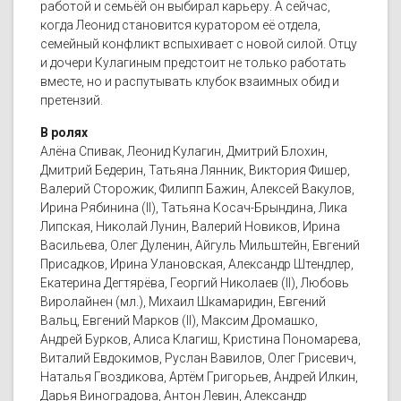
работой и семьёй он выбирал карьеру. А сейчас,
когда Леонид становится куратором её отдела,
семейный конфликт вспыхивает с новой силой. Отцу
и дочери Кулагиным предстоит не только работать
вместе, но и распутывать клубок взаимных обид и
претензий.
В ролях
Алёна Спивак, Леонид Кулагин, Дмитрий Блохин,
Дмитрий Бедерин, Татьяна Лянник, Виктория Фишер,
Валерий Сторожик, Филипп Бажин, Алексей Вакулов,
Ирина Рябинина (II), Татьяна Косач-Брындина, Лика
Липская, Николай Лунин, Валерий Новиков, Ирина
Васильева, Олег Дуленин, Айгуль Мильштейн, Евгений
Присадков, Ирина Улановская, Александр Штендлер,
Екатерина Дегтярёва, Георгий Николаев (II), Любовь
Виролайнен (мл.), Михаил Шкамаридин, Евгений
Вальц, Евгений Марков (II), Максим Дромашко,
Андрей Бурков, Алиса Клагиш, Кристина Пономарева,
Виталий Евдокимов, Руслан Вавилов, Олег Грисевич,
Наталья Гвоздикова, Артём Григорьев, Андрей Илкин,
Дарья Виноградова, Антон Левин, Александр