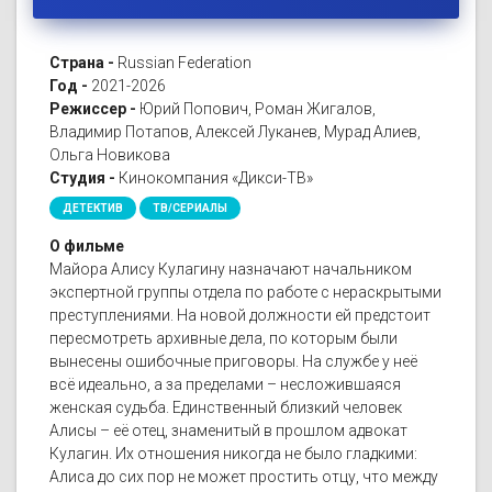
Страна -
Russian Federation
Год -
2021-2026
Режиссер -
Юрий Попович, Роман Жигалов,
Владимир Потапов, Алексей Луканев, Мурад Алиев,
Ольга Новикова
Студия -
Кинокомпания «Дикси-ТВ»
ДЕТЕКТИВ
ТВ/СЕРИАЛЫ
О фильме
Майора Алису Кулагину назначают начальником
экспертной группы отдела по работе с нераскрытыми
преступлениями. На новой должности ей предстоит
пересмотреть архивные дела, по которым были
вынесены ошибочные приговоры. На службе у неё
всё идеально, а за пределами – несложившаяся
женская судьба. Единственный близкий человек
Алисы – её отец, знаменитый в прошлом адвокат
Кулагин. Их отношения никогда не было гладкими:
Алиса до сих пор не может простить отцу, что между