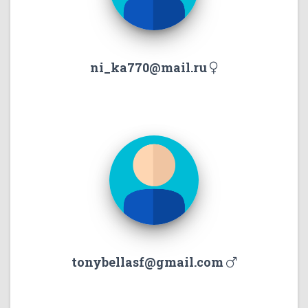
ni_ka770@mail.ru
tonybellasf@gmail.com