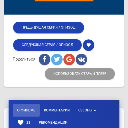
ПРЕДЫДУЩАЯ СЕРИЯ / ЭПИЗОД
favorite
СЛЕДУЮЩАЯ СЕРИЯ / ЭПИЗОД
Поделиться
ИСПОЛЬЗОВАТЬ СТАРЫЙ ПЛЕЕР
О ФИЛЬМЕ
КОММЕНТАРИИ
СЕЗОНЫ
favorite
22
РЕКОМЕНДАЦИИ