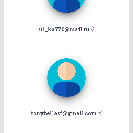
ni_ka770@mail.ru
tonybellasf@gmail.com