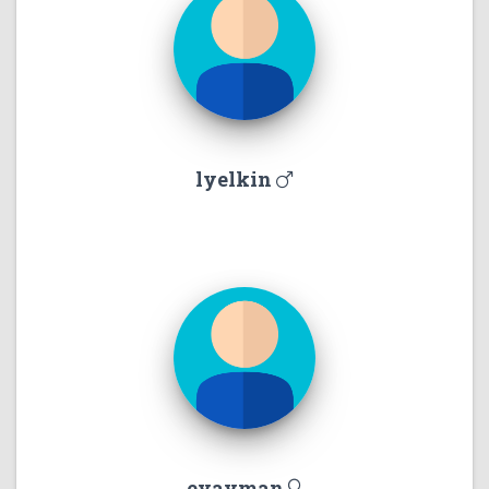
lyelkin
evayman