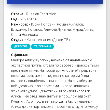
Страна -
Russian Federation
Год -
2021-2026
Режиссер -
Юрий Попович, Роман Жигалов,
Владимир Потапов, Алексей Луканев, Мурад Алиев,
Ольга Новикова
Студия -
Кинокомпания «Дикси-ТВ»
ДЕТЕКТИВ
ТВ/СЕРИАЛЫ
О фильме
Майора Алису Кулагину назначают начальником
экспертной группы отдела по работе с нераскрытыми
преступлениями. На новой должности ей предстоит
пересмотреть архивные дела, по которым были
вынесены ошибочные приговоры. На службе у неё
всё идеально, а за пределами – несложившаяся
женская судьба. Единственный близкий человек
Алисы – её отец, знаменитый в прошлом адвокат
Кулагин. Их отношения никогда не было гладкими:
Алиса до сих пор не может простить отцу, что между