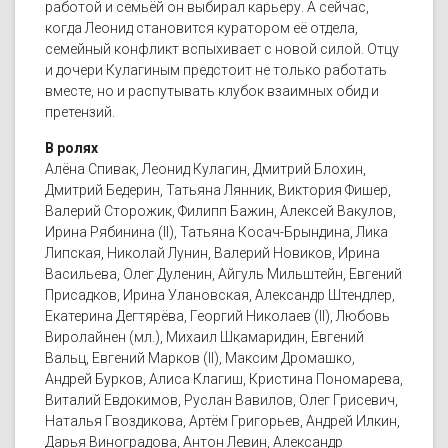
работой и семьёй он выбирал карьеру. А сейчас,
когда Леонид становится куратором её отдела,
семейный конфликт вспыхивает с новой силой. Отцу
и дочери Кулагиным предстоит не только работать
вместе, но и распутывать клубок взаимных обид и
претензий.
В ролях
Алёна Спивак, Леонид Кулагин, Дмитрий Блохин,
Дмитрий Бедерин, Татьяна Лянник, Виктория Фишер,
Валерий Сторожик, Филипп Бажин, Алексей Вакулов,
Ирина Рябинина (II), Татьяна Косач-Брындина, Лика
Липская, Николай Лунин, Валерий Новиков, Ирина
Васильева, Олег Дуленин, Айгуль Мильштейн, Евгений
Присадков, Ирина Улановская, Александр Штендлер,
Екатерина Дегтярёва, Георгий Николаев (II), Любовь
Виролайнен (мл.), Михаил Шкамаридин, Евгений
Вальц, Евгений Марков (II), Максим Дромашко,
Андрей Бурков, Алиса Клагиш, Кристина Пономарева,
Виталий Евдокимов, Руслан Вавилов, Олег Грисевич,
Наталья Гвоздикова, Артём Григорьев, Андрей Илкин,
Дарья Виноградова, Антон Левин, Александр