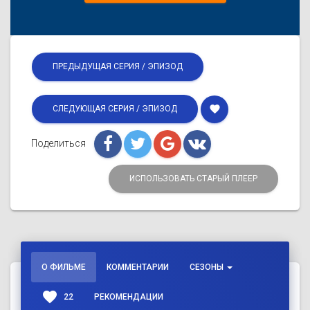
ПРЕДЫДУЩАЯ СЕРИЯ / ЭПИЗОД
favorite
СЛЕДУЮЩАЯ СЕРИЯ / ЭПИЗОД
Поделиться
ИСПОЛЬЗОВАТЬ СТАРЫЙ ПЛЕЕР
О ФИЛЬМЕ
КОММЕНТАРИИ
СЕЗОНЫ
favorite
22
РЕКОМЕНДАЦИИ