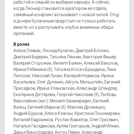
работой и семьёй он выбирал карьеру. А сейчас,
когда Леонид становится куратором её отдела,
семейный конфликт вспыхивает с новой силой. Отцу
и дочери Кулагиным предстоит не только работать
вместе, но и распутывать клубок взаимных обид и
претензий.
В ролях
Алёна Спивак, Леонид Кулагин, Дмитрий Блохин,
Дмитрий Бедерин, Татьяна Лянник, Виктория Фишер,
Валерий Сторожик, Филипп Бажин, Алексей Вакулов,
Ирина Рябинина (II), Татьяна Косач-Брындина, Лика
Липская, Николай Лунин, Валерий Новиков, Ирина
Васильева, Олег Дуленин, Айгуль Мильштейн, Евгений
Присадков, Ирина Улановская, Александр Штендлер,
Екатерина Дегтярёва, Георгий Николаев (II), Любовь
Виролайнен (мл.), Михаил Шкамаридин, Евгений
Вальц, Евгений Марков (II), Максим Дромашко,
Андрей Бурков, Алиса Клагиш, Кристина Пономарева,
Виталий Евдокимов, Руслан Вавилов, Олег Грисевич,
Наталья Гвоздикова, Артём Григорьев, Андрей Илкин,
Дарья Виноградова, Антон Левин, Александр