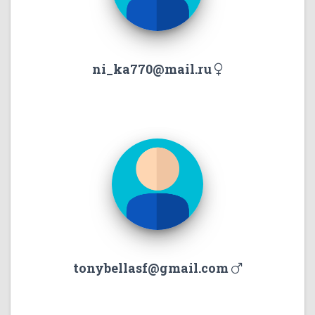
ni_ka770@mail.ru
tonybellasf@gmail.com