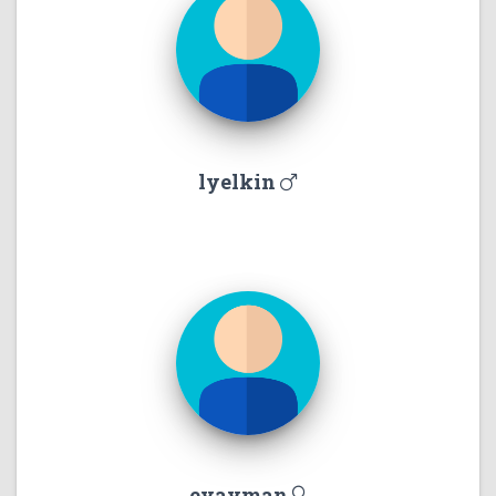
lyelkin
evayman