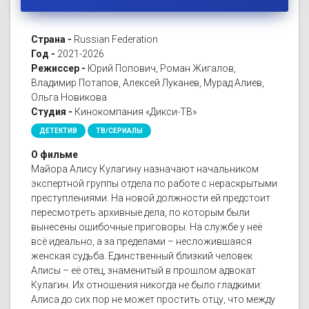
Страна -
Russian Federation
Год -
2021-2026
Режиссер -
Юрий Попович, Роман Жигалов,
Владимир Потапов, Алексей Луканев, Мурад Алиев,
Ольга Новикова
Студия -
Кинокомпания «Дикси-ТВ»
ДЕТЕКТИВ
ТВ/СЕРИАЛЫ
О фильме
Майора Алису Кулагину назначают начальником
экспертной группы отдела по работе с нераскрытыми
преступлениями. На новой должности ей предстоит
пересмотреть архивные дела, по которым были
вынесены ошибочные приговоры. На службе у неё
всё идеально, а за пределами – несложившаяся
женская судьба. Единственный близкий человек
Алисы – её отец, знаменитый в прошлом адвокат
Кулагин. Их отношения никогда не было гладкими:
Алиса до сих пор не может простить отцу, что между