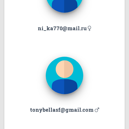
ni_ka770@mail.ru
tonybellasf@gmail.com