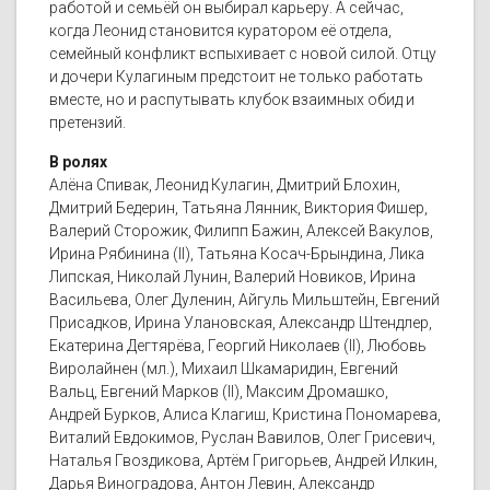
работой и семьёй он выбирал карьеру. А сейчас,
когда Леонид становится куратором её отдела,
семейный конфликт вспыхивает с новой силой. Отцу
и дочери Кулагиным предстоит не только работать
вместе, но и распутывать клубок взаимных обид и
претензий.
В ролях
Алёна Спивак, Леонид Кулагин, Дмитрий Блохин,
Дмитрий Бедерин, Татьяна Лянник, Виктория Фишер,
Валерий Сторожик, Филипп Бажин, Алексей Вакулов,
Ирина Рябинина (II), Татьяна Косач-Брындина, Лика
Липская, Николай Лунин, Валерий Новиков, Ирина
Васильева, Олег Дуленин, Айгуль Мильштейн, Евгений
Присадков, Ирина Улановская, Александр Штендлер,
Екатерина Дегтярёва, Георгий Николаев (II), Любовь
Виролайнен (мл.), Михаил Шкамаридин, Евгений
Вальц, Евгений Марков (II), Максим Дромашко,
Андрей Бурков, Алиса Клагиш, Кристина Пономарева,
Виталий Евдокимов, Руслан Вавилов, Олег Грисевич,
Наталья Гвоздикова, Артём Григорьев, Андрей Илкин,
Дарья Виноградова, Антон Левин, Александр