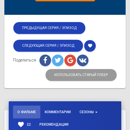
ПРЕДЫДУЩАЯ СЕРИЯ / ЭПИЗОД
favorite
СЛЕДУЮЩАЯ СЕРИЯ / ЭПИЗОД
Поделиться
ИСПОЛЬЗОВАТЬ СТАРЫЙ ПЛЕЕР
О ФИЛЬМЕ
КОММЕНТАРИИ
СЕЗОНЫ
favorite
22
РЕКОМЕНДАЦИИ