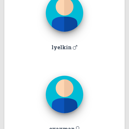
lyelkin
evayman