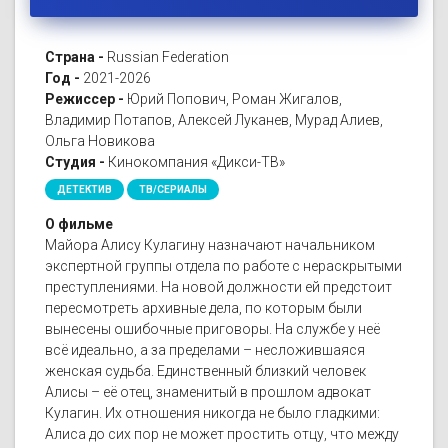
Страна -
Russian Federation
Год -
2021-2026
Режиссер -
Юрий Попович, Роман Жигалов,
Владимир Потапов, Алексей Луканев, Мурад Алиев,
Ольга Новикова
Студия -
Кинокомпания «Дикси-ТВ»
ДЕТЕКТИВ
ТВ/СЕРИАЛЫ
О фильме
Майора Алису Кулагину назначают начальником
экспертной группы отдела по работе с нераскрытыми
преступлениями. На новой должности ей предстоит
пересмотреть архивные дела, по которым были
вынесены ошибочные приговоры. На службе у неё
всё идеально, а за пределами – несложившаяся
женская судьба. Единственный близкий человек
Алисы – её отец, знаменитый в прошлом адвокат
Кулагин. Их отношения никогда не было гладкими:
Алиса до сих пор не может простить отцу, что между