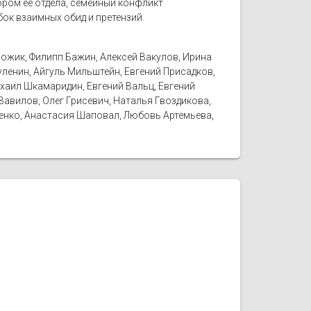
ором её отдела, семейный конфликт
бок взаимных обид и претензий.
рожик, Филипп Бажин, Алексей Вакулов, Ирина
уленин, Айгуль Мильштейн, Евгений Присадков,
ихаил Шкамаридин, Евгений Вальц, Евгений
Вавилов, Олег Грисевич, Наталья Гвоздикова,
щенко, Анастасия Шаповал, Любовь Артемьева,