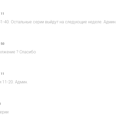
 11
1-40. Остальные серии выйдут на следующие неделе. Админ
 50
должение ? Спасибо
 11
11-20. Админ.
8
ерии