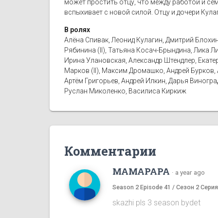
может простить отцу, что между работой и сем
вспыхивает с новой силой. Отцу и дочери Кула
В ролях
Алёна Спивак, Леонид Кулагин, Дмитрий Блохин
Рябинина (II), Татьяна Косач-Брындина, Лика 
Ирина Улановская, Александр Штендлер, Екатер
Марков (II), Максим Дромашко, Андрей Бурков,
Артём Григорьев, Андрей Илкин, Дарья Виногр
Руслан Миколенко, Василиса Киркиж
Комментарии
MAMAPAPA
·
a year ago
Season 2 Episode 41 / Сезон 2 Серия
skazhi pls 3 season bydet