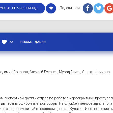
Поделиться
favorite
УЮЩАЯ СЕРИЯ / ЭПИЗОД
favorite
22
РЕКОМЕНДАЦИИ
адимир Потапов, Алексей Луканев, Мурад Алиев, Ольга Новикова
м экспертной группы отдела по работе с нераскрытыми преступле
 вынесены ошибочные приговоры. На службе у неё всё идеально, 
 её отец, знаменитый в прошлом адвокат Кулагин. Их отношения ни