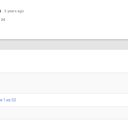
m
·
3 years ago
 34
я 1 из 50