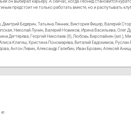
ьёй он выбирал карьеру. А сейчас, когда Леонид становится курат
гиным предстоит не только работать вместе, но и распутывать клу
, Дмитрий Бедерин, Татьяна Лянник, Виктория Фишер, Валерий Сто
Липская, Николай Лунин, Валерий Новиков, Ирина Васильева, Олег Д
ина Дегтярёва, Георгий Николаев (II), Любовь Виролайнен (мл.), М
 Алиса Клагиш, Кристина Пономарева, Виталий Евдокимов, Руслан 
адова, Антон Левин, Александр Галибин, Иван Бровин, Алексей Ани
 41