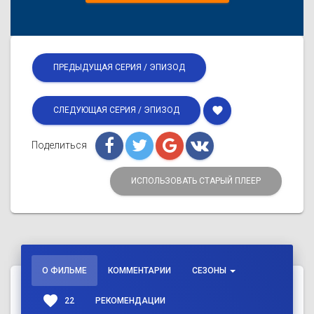
ПРЕДЫДУЩАЯ СЕРИЯ / ЭПИЗОД
favorite
СЛЕДУЮЩАЯ СЕРИЯ / ЭПИЗОД
Поделиться
ИСПОЛЬЗОВАТЬ СТАРЫЙ ПЛЕЕР
О ФИЛЬМЕ
КОММЕНТАРИИ
СЕЗОНЫ
favorite
22
РЕКОМЕНДАЦИИ