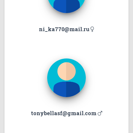
ni_ka770@mail.ru
tonybellasf@gmail.com