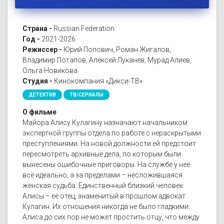
Страна -
Russian Federation
Год -
2021-2026
Режиссер -
Юрий Попович, Роман Жигалов,
Владимир Потапов, Алексей Луканев, Мурад Алиев,
Ольга Новикова
Студия -
Кинокомпания «Дикси-ТВ»
ДЕТЕКТИВ
ТВ/СЕРИАЛЫ
О фильме
Майора Алису Кулагину назначают начальником
экспертной группы отдела по работе с нераскрытыми
преступлениями. На новой должности ей предстоит
пересмотреть архивные дела, по которым были
вынесены ошибочные приговоры. На службе у неё
всё идеально, а за пределами – несложившаяся
женская судьба. Единственный близкий человек
Алисы – её отец, знаменитый в прошлом адвокат
Кулагин. Их отношения никогда не было гладкими:
Алиса до сих пор не может простить отцу, что между