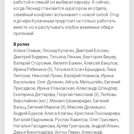
работой и семьёй он выбирал карьеру. А сейчас,
когда Леонид становится куратором её отдела,
семейный конфликт вспыхивает с новой силой. Отцу
и дочери Кулагиным предстоит не только работать
вместе, но и распутывать клубок взаимных обид и
претензий.
В ролях
Алёна Спивак, Леонид Кулагин, Дмитрий Блохин,
Дмитрий Бедерин, Татьяна Лянник, Виктория Фишер,
Валерий Сторожик, Филипп Бажин, Алексей Вакулов,
Ирина Рябинина (II), Татьяна Косач-Брындина, Лика
Липская, Николай Лунин, Валерий Новиков, Ирина
Васильева, Олег Дуленин, Айгуль Мильштейн, Евгений
Присадков, Ирина Улановская, Александр Штендлер,
Екатерина Дегтярёва, Георгий Николаев (II), Любовь
Виролайнен (мл.), Михаил Шкамаридин, Евгений
Вальц, Евгений Марков (II), Максим Дромашко,
Андрей Бурков, Алиса Клагиш, Кристина Пономарева,
Виталий Евдокимов, Руслан Вавилов, Олег Грисевич,
Наталья Гвоздикова, Артём Григорьев, Андрей Илкин,
Дарья Виноградова, Антон Левин, Александр