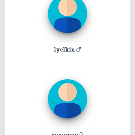
lyelkin
evayman