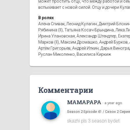
может простить отцу, что между работой и сем
вспыхивает с новой силой. Отцу и дочери Кула
В ролях
Алёна Спивак, Леонид Кулагин, Дмитрий Блохин
Рябинина (II), Татьяна Косач-Брындина, Лика 
Ирина Улановская, Александр Штендлер, Екатер
Марков (II), Максим Дромашко, Андрей Бурков,
Артём Григорьев, Андрей Илкин, Дарья Виногр
Руслан Миколенко, Василиса Киркиж
Комментарии
MAMAPAPA
·
a year ago
Season 2 Episode 41 / Сезон 2 Серия
skazhi pls 3 season bydet