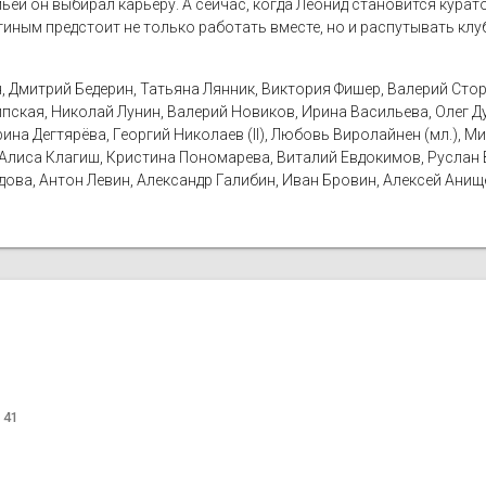
ьёй он выбирал карьеру. А сейчас, когда Леонид становится курат
гиным предстоит не только работать вместе, но и распутывать клу
, Дмитрий Бедерин, Татьяна Лянник, Виктория Фишер, Валерий Сто
Липская, Николай Лунин, Валерий Новиков, Ирина Васильева, Олег Д
ина Дегтярёва, Георгий Николаев (II), Любовь Виролайнен (мл.), М
 Алиса Клагиш, Кристина Пономарева, Виталий Евдокимов, Руслан 
адова, Антон Левин, Александр Галибин, Иван Бровин, Алексей Ани
 41