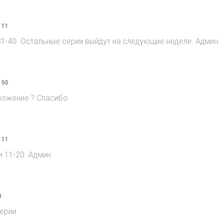
 11
1-40. Остальные серии выйдут на следующие неделе. Админ
 50
должение ? Спасибо
 11
11-20. Админ.
8
ерии