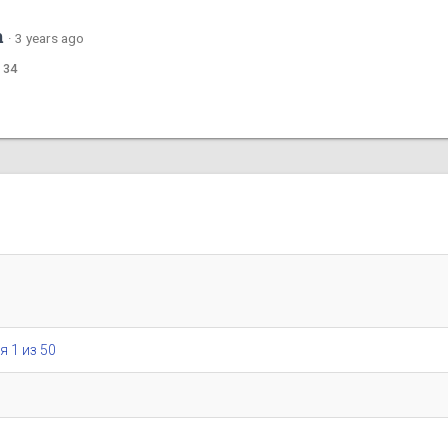
m
·
3 years ago
 34
я 1 из 50