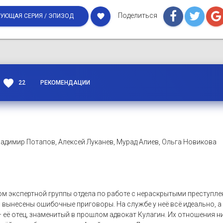
Поделиться
favorite
УЮЩАЯ СЕРИЯ / ЭПИЗОД
favorite
22
РЕКОМЕНДАЦИИ
адимир Потапов, Алексей Луканев, Мурад Алиев, Ольга Новикова
м экспертной группы отдела по работе с нераскрытыми преступле
 вынесены ошибочные приговоры. На службе у неё всё идеально, 
 её отец, знаменитый в прошлом адвокат Кулагин. Их отношения ни