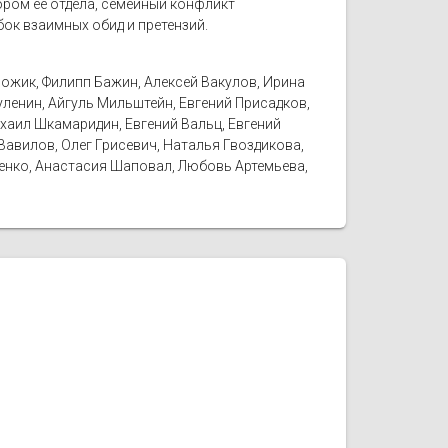
ором её отдела, семейный конфликт
бок взаимных обид и претензий.
рожик, Филипп Бажин, Алексей Вакулов, Ирина
уленин, Айгуль Мильштейн, Евгений Присадков,
ихаил Шкамаридин, Евгений Вальц, Евгений
Вавилов, Олег Грисевич, Наталья Гвоздикова,
щенко, Анастасия Шаповал, Любовь Артемьева,