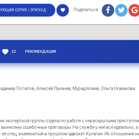
Поделиться
favorite
УЮЩАЯ СЕРИЯ / ЭПИЗОД
favorite
22
РЕКОМЕНДАЦИИ
адимир Потапов, Алексей Луканев, Мурад Алиев, Ольга Новикова
м экспертной группы отдела по работе с нераскрытыми преступле
 вынесены ошибочные приговоры. На службе у неё всё идеально, 
 её отец, знаменитый в прошлом адвокат Кулагин. Их отношения ни