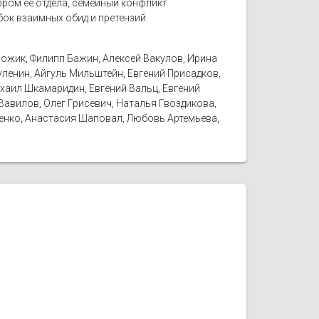
ором её отдела, семейный конфликт
бок взаимных обид и претензий.
рожик, Филипп Бажин, Алексей Вакулов, Ирина
уленин, Айгуль Мильштейн, Евгений Присадков,
ихаил Шкамаридин, Евгений Вальц, Евгений
Вавилов, Олег Грисевич, Наталья Гвоздикова,
щенко, Анастасия Шаповал, Любовь Артемьева,