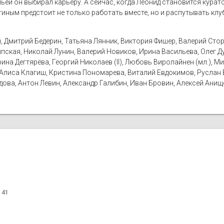
ьёй он выбирал карьеру. А сейчас, когда Леонид становится курат
гиным предстоит не только работать вместе, но и распутывать клу
, Дмитрий Бедерин, Татьяна Лянник, Виктория Фишер, Валерий Сто
Липская, Николай Лунин, Валерий Новиков, Ирина Васильева, Олег Д
ина Дегтярёва, Георгий Николаев (II), Любовь Виролайнен (мл.), М
 Алиса Клагиш, Кристина Пономарева, Виталий Евдокимов, Руслан 
адова, Антон Левин, Александр Галибин, Иван Бровин, Алексей Ани
 41