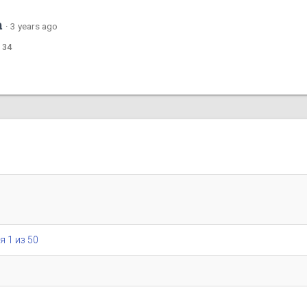
m
·
3 years ago
 34
я 1 из 50