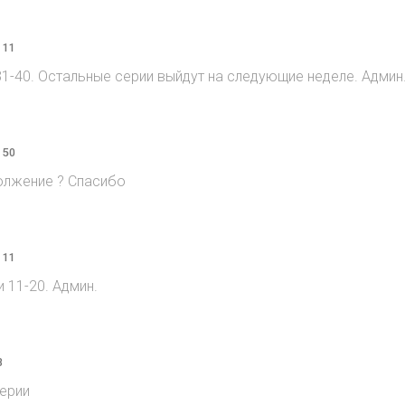
 11
1-40. Остальные серии выйдут на следующие неделе. Админ
 50
должение ? Спасибо
 11
11-20. Админ.
8
ерии