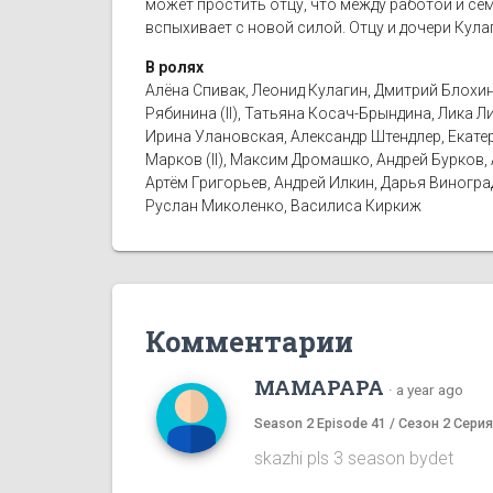
может простить отцу, что между работой и сем
вспыхивает с новой силой. Отцу и дочери Кула
В ролях
Алёна Спивак, Леонид Кулагин, Дмитрий Блохин
Рябинина (II), Татьяна Косач-Брындина, Лика 
Ирина Улановская, Александр Штендлер, Екатер
Марков (II), Максим Дромашко, Андрей Бурков,
Артём Григорьев, Андрей Илкин, Дарья Виногр
Руслан Миколенко, Василиса Киркиж
Комментарии
MAMAPAPA
·
a year ago
Season 2 Episode 41 / Сезон 2 Серия
skazhi pls 3 season bydet