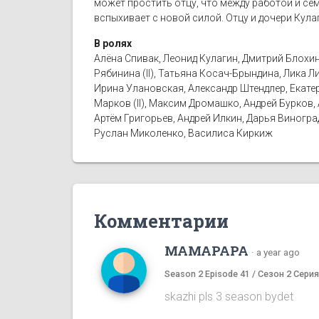
может простить отцу, что между работой и сем
вспыхивает с новой силой. Отцу и дочери Кула
В ролях
Алёна Спивак, Леонид Кулагин, Дмитрий Блохин
Рябинина (II), Татьяна Косач-Брындина, Лика 
Ирина Улановская, Александр Штендлер, Екатер
Марков (II), Максим Дромашко, Андрей Бурков,
Артём Григорьев, Андрей Илкин, Дарья Виногр
Руслан Миколенко, Василиса Киркиж
Комментарии
MAMAPAPA
·
a year ago
Season 2 Episode 41 / Сезон 2 Серия
skazhi pls 3 season bydet