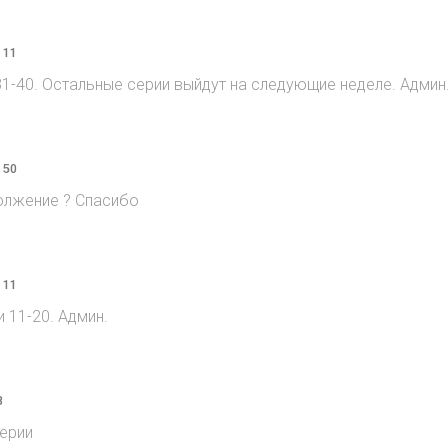
 11
1-40. Остальные серии выйдут на следующие неделе. Админ
 50
должение ? Спасибо
 11
11-20. Админ.
8
ерии