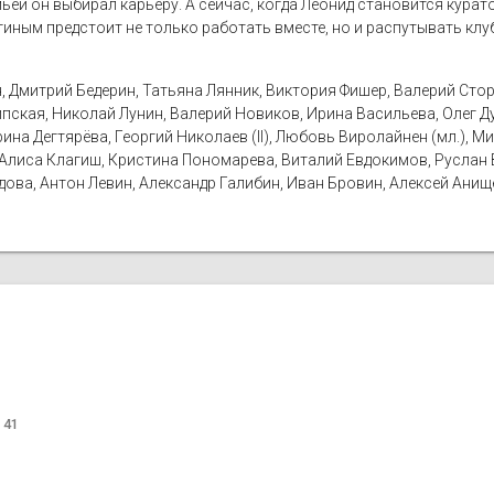
ьёй он выбирал карьеру. А сейчас, когда Леонид становится курат
гиным предстоит не только работать вместе, но и распутывать клу
, Дмитрий Бедерин, Татьяна Лянник, Виктория Фишер, Валерий Сто
Липская, Николай Лунин, Валерий Новиков, Ирина Васильева, Олег Д
ина Дегтярёва, Георгий Николаев (II), Любовь Виролайнен (мл.), М
 Алиса Клагиш, Кристина Пономарева, Виталий Евдокимов, Руслан 
адова, Антон Левин, Александр Галибин, Иван Бровин, Алексей Ани
 41