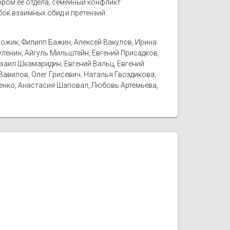
ором её отдела, семейный конфликт
бок взаимных обид и претензий.
рожик, Филипп Бажин, Алексей Вакулов, Ирина
уленин, Айгуль Мильштейн, Евгений Присадков,
ихаил Шкамаридин, Евгений Вальц, Евгений
Вавилов, Олег Грисевич, Наталья Гвоздикова,
щенко, Анастасия Шаповал, Любовь Артемьева,