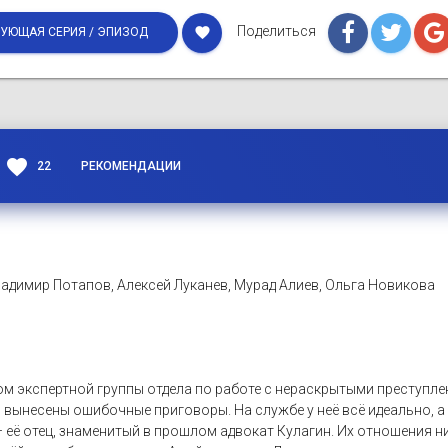
Поделиться
favorite
УЮЩАЯ СЕРИЯ / ЭПИЗОД
favorite
22
РЕКОМЕНДАЦИИ
адимир Потапов, Алексей Луканев, Мурад Алиев, Ольга Новикова
м экспертной группы отдела по работе с нераскрытыми преступле
 вынесены ошибочные приговоры. На службе у неё всё идеально, 
 её отец, знаменитый в прошлом адвокат Кулагин. Их отношения ни