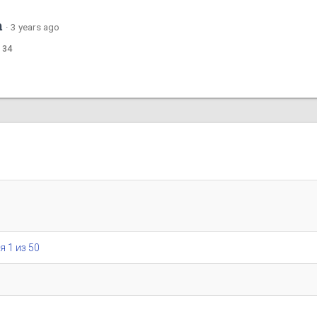
m
·
3 years ago
 34
я 1 из 50