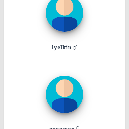
lyelkin
evayman