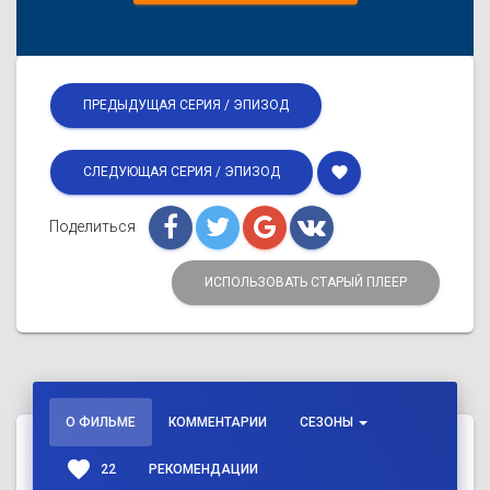
ПРЕДЫДУЩАЯ СЕРИЯ / ЭПИЗОД
favorite
СЛЕДУЮЩАЯ СЕРИЯ / ЭПИЗОД
Поделиться
ИСПОЛЬЗОВАТЬ СТАРЫЙ ПЛЕЕР
О ФИЛЬМЕ
КОММЕНТАРИИ
СЕЗОНЫ
favorite
22
РЕКОМЕНДАЦИИ