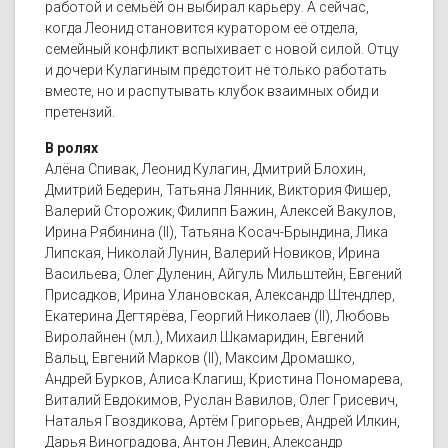
работой и семьёй он выбирал карьеру. А сейчас,
когда Леонид становится куратором её отдела,
семейный конфликт вспыхивает с новой силой. Отцу
и дочери Кулагиным предстоит не только работать
вместе, но и распутывать клубок взаимных обид и
претензий.
В ролях
Алёна Спивак, Леонид Кулагин, Дмитрий Блохин,
Дмитрий Бедерин, Татьяна Лянник, Виктория Фишер,
Валерий Сторожик, Филипп Бажин, Алексей Вакулов,
Ирина Рябинина (II), Татьяна Косач-Брындина, Лика
Липская, Николай Лунин, Валерий Новиков, Ирина
Васильева, Олег Дуленин, Айгуль Мильштейн, Евгений
Присадков, Ирина Улановская, Александр Штендлер,
Екатерина Дегтярёва, Георгий Николаев (II), Любовь
Виролайнен (мл.), Михаил Шкамаридин, Евгений
Вальц, Евгений Марков (II), Максим Дромашко,
Андрей Бурков, Алиса Клагиш, Кристина Пономарева,
Виталий Евдокимов, Руслан Вавилов, Олег Грисевич,
Наталья Гвоздикова, Артём Григорьев, Андрей Илкин,
Дарья Виноградова, Антон Левин, Александр