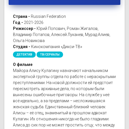
Страна -
Russian Federation
Год -
2021-2026
Режиссер -
Юрий Попович, Роман Жигалов,
Владимир Потапов, Алексей Луканев, Мурад Алиев,
Ольга Новикова
Студия -
Кинокомпания «Дикси-ТВ»
ДЕТЕКТИВ
ТВ/СЕРИАЛЫ
О фильме
Майора Алису Кулагину назначают начальником
экспертной группы отдела по работе с нераскрытыми
преступлениями. На новой должности ей предстоит
пересмотреть архивные дела, по которым были
вынесены ошибочные приговоры. На службе у неё
всё идеально, а за пределами – несложившаяся
женская судьба. Единственный близкий человек
Алисы – её отец, знаменитый в прошлом адвокат
Кулагин. Их отношения никогда не было гладкими:
Алиса до сих пор не может простить отцу, что между