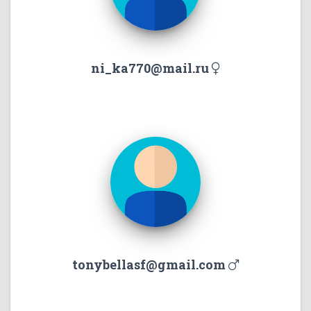
ni_ka770@mail.ru
tonybellasf@gmail.com