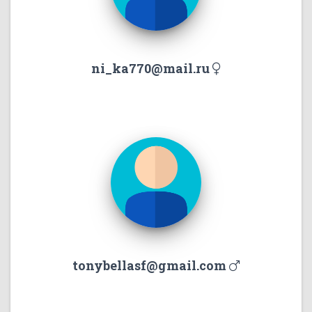
ni_ka770@mail.ru
tonybellasf@gmail.com