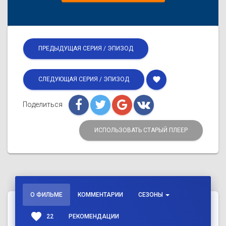
ПРЕДЫДУЩАЯ СЕРИЯ / ЭПИЗОД
favorite
СЛЕДУЮЩАЯ СЕРИЯ / ЭПИЗОД
Поделиться
ИСПОЛЬЗОВАТЬ СТАРЫЙ ПЛЕЕР
О ФИЛЬМЕ
КОММЕНТАРИИ
СЕЗОНЫ
favorite
22
РЕКОМЕНДАЦИИ