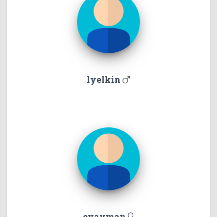
lyelkin
evayman