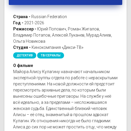
Страна -
Russian Federation
Год -
2021-2026
Режиссер -
Юрий Попович, Роман Жигалов,
Владимир Потапов, Алексей Луканев, Мурад Алиев,
Ольга Новикова
Студия -
Кинокомпания «Дикси-ТВ»
ДЕТЕКТИВ
ТВ/СЕРИАЛЫ
О фильме
Майора Алису Кулагину назначают начальником
экспертной группы отдела по работе с нераскрытыми
преступлениями. На новой должности ей предстоит
пересмотреть архивные дела, по которым были
вынесены ошибочные приговоры. На службе у неё
всё идеально, а за пределами – несложившаяся
женская судьба. Единственный близкий человек
Алисы – её отец, знаменитый в прошлом адвокат
Кулагин. Их отношения никогда не было гладкими:
Алиса до сих пор не может простить отцу, что между