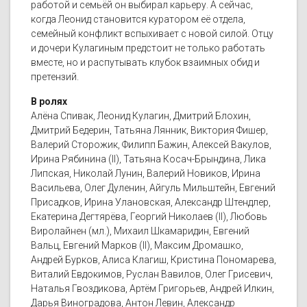
работой и семьёй он выбирал карьеру. А сейчас,
когда Леонид становится куратором её отдела,
семейный конфликт вспыхивает с новой силой. Отцу
и дочери Кулагиным предстоит не только работать
вместе, но и распутывать клубок взаимных обид и
претензий.
В ролях
Алёна Спивак, Леонид Кулагин, Дмитрий Блохин,
Дмитрий Бедерин, Татьяна Лянник, Виктория Фишер,
Валерий Сторожик, Филипп Бажин, Алексей Вакулов,
Ирина Рябинина (II), Татьяна Косач-Брындина, Лика
Липская, Николай Лунин, Валерий Новиков, Ирина
Васильева, Олег Дуленин, Айгуль Мильштейн, Евгений
Присадков, Ирина Улановская, Александр Штендлер,
Екатерина Дегтярёва, Георгий Николаев (II), Любовь
Виролайнен (мл.), Михаил Шкамаридин, Евгений
Вальц, Евгений Марков (II), Максим Дромашко,
Андрей Бурков, Алиса Клагиш, Кристина Пономарева,
Виталий Евдокимов, Руслан Вавилов, Олег Грисевич,
Наталья Гвоздикова, Артём Григорьев, Андрей Илкин,
Дарья Виноградова, Антон Левин, Александр