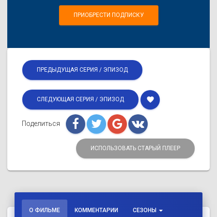
ПРИОБРЕСТИ ПОДПИСКУ
ПРЕДЫДУЩАЯ СЕРИЯ / ЭПИЗОД
favorite
СЛЕДУЮЩАЯ СЕРИЯ / ЭПИЗОД
Поделиться
ИСПОЛЬЗОВАТЬ СТАРЫЙ ПЛЕЕР
О ФИЛЬМЕ
КОММЕНТАРИИ
СЕЗОНЫ