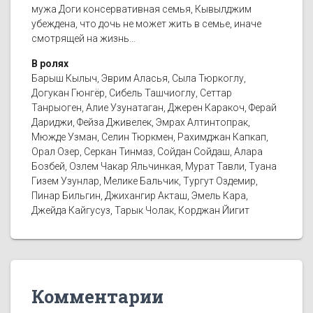
мужа Доги консервативная семья, Кывылджим
убеждена, что дочь не может жить в семье, иначе
смотрящей на жизнь…
В ролях
Барыш Кылыч, Эврим Аласья, Сыла Тюркоглу,
Догукан Гюнгёр, Сибель Ташчиоглу, Сеттар
Танрыоген, Алие Узунатаган, Джерен Каракоч, Ферай
Дариджи, Фейза Дживелек, Эмрах Алтинтопрак,
Мюжде Узман, Селин Тюркмен, Рахимджан Капкап,
Орал Озер, Серкан Тинмаз, Сойдан Сойдаш, Алара
Бозбей, Озлем Чакар Яльчинкая, Мурат Тавли, Туана
Гизем Узунлар, Мелике Бальчик, Тургут Оздемир,
Пинар Бильгин, Джихангир Акташ, Эмель Кара,
Джейда Кайгусуз, Тарык Чолак, Корджан Йигит
Комментарии