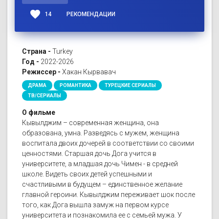
favorite
14
РЕКОМЕНДАЦИИ
Страна -
Turkey
Год -
2022-2026
Режиссер -
Хакан Кырвавач
ДРАМА
РОМАНТИКА
ТУРЕЦКИЕ СЕРИАЛЫ
ТВ/СЕРИАЛЫ
О фильме
Кывылджим – современная женщина, она
образована, умна. Разведясь с мужем, женщина
воспитала двоих дочерей в соответствии со своими
ценностями. Старшая дочь Дога учится в
университете, а младшая дочь Чимен - в средней
школе. Видеть своих детей успешными и
счастливыми в будущем – единственное желание
главной героини. Кывылджим переживает шок после
того, как Дога вышла замуж на первом курсе
университета и познакомила ее с семьей мужа. У