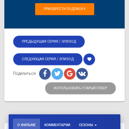
ПРИОБРЕСТИ ПОДПИСКУ
ПРЕДЫДУЩАЯ СЕРИЯ / ЭПИЗОД
favorite
СЛЕДУЮЩАЯ СЕРИЯ / ЭПИЗОД
Поделиться
ИСПОЛЬЗОВАТЬ СТАРЫЙ ПЛЕЕР
О ФИЛЬМЕ
КОММЕНТАРИИ
СЕЗОНЫ