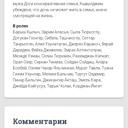
мужа Доги консервативная семья, Кывылджим
убеждена, что дочь не может жить в семье, иначе
смотрящей на жизнь…
В ролях
Барыш Кылыч, Эврим Аласья, Сыла Тюркоглу,
Догукан Гюнгёр, Сибель Ташчиоглу, Сеттар
Танрыоген, Алие Узунатаган, Джерен Каракоч, Ферай
Дариджи, Фейза Дживелек, Эмрах Алтинтопрак,
Мюжде Узман, Селин Тюркмен, Рахимджан Капкап,
Орал Озер, Серкан Тинмаз, Сойдан Сойдаш, Алара
Бозбей, Озлем Чакар Яльчинкая, Мурат Тавли, Туана
Гизем Узунлар, Мелике Бальчик, Тургут Оздемир,
Пинар Бильгин, Джихангир Акташ, Эмель Кара,
Джейда Кайгусуз, Тарык Чолак, Корджан Йигит
Комментарии