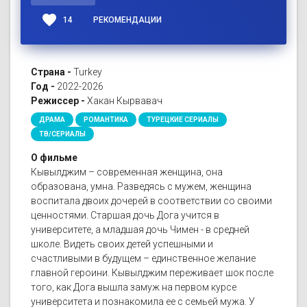
favorite
14
РЕКОМЕНДАЦИИ
Страна -
Turkey
Год -
2022-2026
Режиссер -
Хакан Кырвавач
ДРАМА
РОМАНТИКА
ТУРЕЦКИЕ СЕРИАЛЫ
ТВ/СЕРИАЛЫ
О фильме
Кывылджим – современная женщина, она
образована, умна. Разведясь с мужем, женщина
воспитала двоих дочерей в соответствии со своими
ценностями. Старшая дочь Дога учится в
университете, а младшая дочь Чимен - в средней
школе. Видеть своих детей успешными и
счастливыми в будущем – единственное желание
главной героини. Кывылджим переживает шок после
того, как Дога вышла замуж на первом курсе
университета и познакомила ее с семьей мужа. У