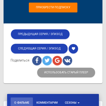
ПРИОБРЕСТИ ПОДПИСКУ
ПРЕДЫДУЩАЯ СЕРИЯ / ЭПИЗОД
favorite
СЛЕДУЮЩАЯ СЕРИЯ / ЭПИЗОД
Поделиться
ИСПОЛЬЗОВАТЬ СТАРЫЙ ПЛЕЕР
О ФИЛЬМЕ
КОММЕНТАРИИ
СЕЗОНЫ