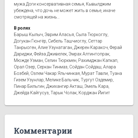
мужа Доги консервативная семья, Кывылджим
убеждена, что дочь не может жить в семье, иначе
смотрящей на жизнь…
В ролях
Барыш Кылыч, Эврим Аласья, Сыла Тюркоглу,
Догукан Гюнгёр, Сибель Ташчиоглу, Сеттар
Танрыоген, Алие Узунатаган, Джерен Каракоч, Ферай
Дариджи, Фейза Дживелек, Эмрах Алтинтопрак,
Мюжде Узман, Селин Тюркмен, Рахимджан Капкап,
Орал Озер, Серкан Тинмаз, Сойдан Сойдаш, Алара
Бозбей, Озлем Чакар Яльчинкая, Мурат Тавли, Туана
Гизем Узунлар, Мелике Бальчик, Тургут Оздемир,
Пинар Бильгин, Джихангир Акташ, Эмель Кара,
Джейда Кайгусуз, Тарык Чолак, Корджан Йигит
Комментарии