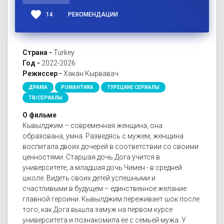
favorite
14
РЕКОМЕНДАЦИИ
Страна -
Turkey
Год -
2022-2026
Режиссер -
Хакан Кырвавач
ДРАМА
РОМАНТИКА
ТУРЕЦКИЕ СЕРИАЛЫ
ТВ/СЕРИАЛЫ
О фильме
Кывылджим – современная женщина, она
образована, умна. Разведясь с мужем, женщина
воспитала двоих дочерей в соответствии со своими
ценностями. Старшая дочь Дога учится в
университете, а младшая дочь Чимен - в средней
школе. Видеть своих детей успешными и
счастливыми в будущем – единственное желание
главной героини. Кывылджим переживает шок после
того, как Дога вышла замуж на первом курсе
университета и познакомила ее с семьей мужа. У