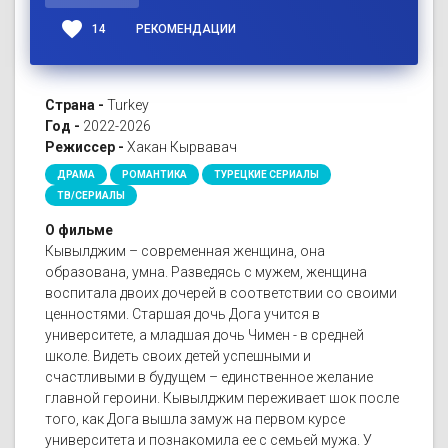
favorite
14
РЕКОМЕНДАЦИИ
Страна -
Turkey
Год -
2022-2026
Режиссер -
Хакан Кырвавач
ДРАМА
РОМАНТИКА
ТУРЕЦКИЕ СЕРИАЛЫ
ТВ/СЕРИАЛЫ
О фильме
Кывылджим – современная женщина, она
образована, умна. Разведясь с мужем, женщина
воспитала двоих дочерей в соответствии со своими
ценностями. Старшая дочь Дога учится в
университете, а младшая дочь Чимен - в средней
школе. Видеть своих детей успешными и
счастливыми в будущем – единственное желание
главной героини. Кывылджим переживает шок после
того, как Дога вышла замуж на первом курсе
университета и познакомила ее с семьей мужа. У