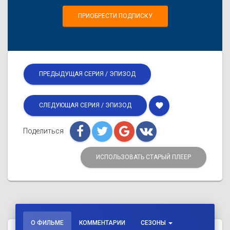
ПРИОБРЕСТИ ПОДПИСКУ
ПРЕДЫДУЩАЯ СЕРИЯ / ЭПИЗОД
favorite
СЛЕДУЮЩАЯ СЕРИЯ / ЭПИЗОД
Поделиться
ИСПОЛЬЗОВАТЬ СТАРЫЙ ПЛЕЕР
О ФИЛЬМЕ
КОММЕНТАРИИ
СЕЗОНЫ