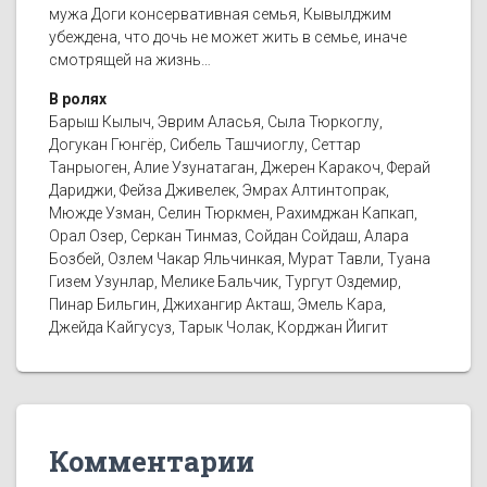
мужа Доги консервативная семья, Кывылджим
убеждена, что дочь не может жить в семье, иначе
смотрящей на жизнь…
В ролях
Барыш Кылыч, Эврим Аласья, Сыла Тюркоглу,
Догукан Гюнгёр, Сибель Ташчиоглу, Сеттар
Танрыоген, Алие Узунатаган, Джерен Каракоч, Ферай
Дариджи, Фейза Дживелек, Эмрах Алтинтопрак,
Мюжде Узман, Селин Тюркмен, Рахимджан Капкап,
Орал Озер, Серкан Тинмаз, Сойдан Сойдаш, Алара
Бозбей, Озлем Чакар Яльчинкая, Мурат Тавли, Туана
Гизем Узунлар, Мелике Бальчик, Тургут Оздемир,
Пинар Бильгин, Джихангир Акташ, Эмель Кара,
Джейда Кайгусуз, Тарык Чолак, Корджан Йигит
Комментарии