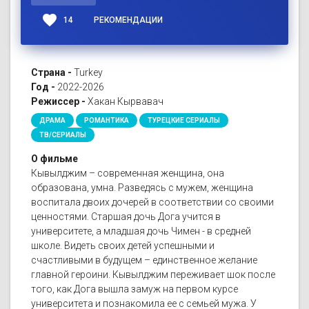
favorite
14
РЕКОМЕНДАЦИИ
Страна -
Turkey
Год -
2022-2026
Режиссер -
Хакан Кырвавач
ДРАМА
РОМАНТИКА
ТУРЕЦКИЕ СЕРИАЛЫ
ТВ/СЕРИАЛЫ
О фильме
Кывылджим – современная женщина, она
образована, умна. Разведясь с мужем, женщина
воспитала двоих дочерей в соответствии со своими
ценностями. Старшая дочь Дога учится в
университете, а младшая дочь Чимен - в средней
школе. Видеть своих детей успешными и
счастливыми в будущем – единственное желание
главной героини. Кывылджим переживает шок после
того, как Дога вышла замуж на первом курсе
университета и познакомила ее с семьей мужа. У