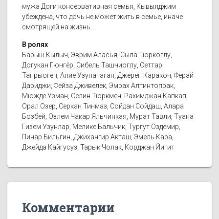
мужа Доги консервативная семья, Кывылджим
убеждена, что дочь не может жить в семье, иначе
смотрящей на жизнь…
В ролях
Барыш Кылыч, Эврим Аласья, Сыла Тюркоглу,
Догукан Гюнгёр, Сибель Ташчиоглу, Сеттар
Танрыоген, Алие Узунатаган, Джерен Каракоч, Ферай
Дариджи, Фейза Дживелек, Эмрах Алтинтопрак,
Мюжде Узман, Селин Тюркмен, Рахимджан Капкап,
Орал Озер, Серкан Тинмаз, Сойдан Сойдаш, Алара
Бозбей, Озлем Чакар Яльчинкая, Мурат Тавли, Туана
Гизем Узунлар, Мелике Бальчик, Тургут Оздемир,
Пинар Бильгин, Джихангир Акташ, Эмель Кара,
Джейда Кайгусуз, Тарык Чолак, Корджан Йигит
Комментарии