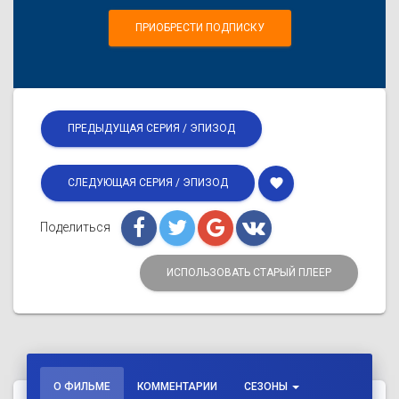
ПРИОБРЕСТИ ПОДПИСКУ
ПРЕДЫДУЩАЯ СЕРИЯ / ЭПИЗОД
favorite
СЛЕДУЮЩАЯ СЕРИЯ / ЭПИЗОД
Поделиться
ИСПОЛЬЗОВАТЬ СТАРЫЙ ПЛЕЕР
О ФИЛЬМЕ
КОММЕНТАРИИ
СЕЗОНЫ