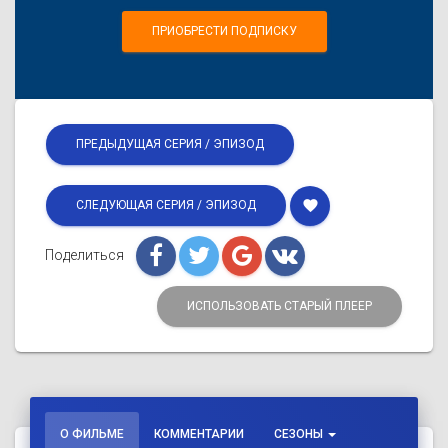
ПРИОБРЕСТИ ПОДПИСКУ
ПРЕДЫДУЩАЯ СЕРИЯ / ЭПИЗОД
favorite
СЛЕДУЮЩАЯ СЕРИЯ / ЭПИЗОД
Поделиться
ИСПОЛЬЗОВАТЬ СТАРЫЙ ПЛЕЕР
О ФИЛЬМЕ
КОММЕНТАРИИ
СЕЗОНЫ