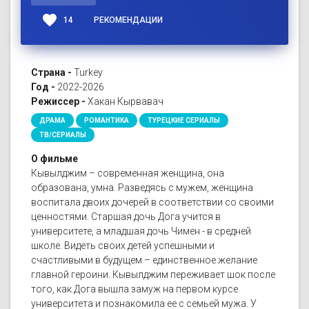
favorite
14
РЕКОМЕНДАЦИИ
Страна -
Turkey
Год -
2022-2026
Режиссер -
Хакан Кырвавач
ДРАМА
РОМАНТИКА
ТУРЕЦКИЕ СЕРИАЛЫ
ТВ/СЕРИАЛЫ
О фильме
Кывылджим – современная женщина, она
образована, умна. Разведясь с мужем, женщина
воспитала двоих дочерей в соответствии со своими
ценностями. Старшая дочь Дога учится в
университете, а младшая дочь Чимен - в средней
школе. Видеть своих детей успешными и
счастливыми в будущем – единственное желание
главной героини. Кывылджим переживает шок после
того, как Дога вышла замуж на первом курсе
университета и познакомила ее с семьей мужа. У