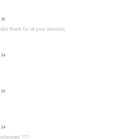
 25
es thank for all your services
 24
 23
 24
должение ???