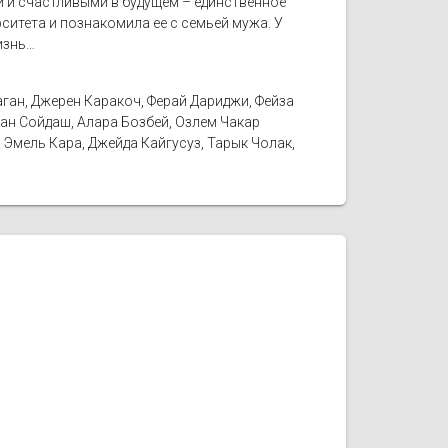
ми и счастливыми в будущем – единственное
ситета и познакомила ее с семьей мужа. У
изнь…
ган, Джерен Каракоч, Ферай Дариджи, Фейза
ан Сойдаш, Алара Бозбей, Озлем Чакар
 Эмель Кара, Джейда Кайгусуз, Тарык Чолак,