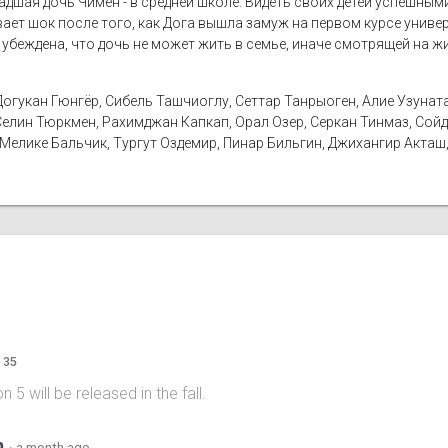
ладшая дочь Чимен - в средней школе. Видеть своих детей успешны
ет шок после того, как Дога вышла замуж на первом курсе универ
беждена, что дочь не может жить в семье, иначе смотрящей на ж
огукан Гюнгёр, Сибель Ташчиоглу, Сеттар Танрыоген, Алие Узуната
елин Тюркмен, Рахимджан Капкап, Орал Озер, Серкан Тинмаз, Сойд
 Мелике Бальчик, Тургут Оздемир, Пинар Бильгин, Джихангир Акташ,
 35
 will be released in the fall.
m
·
a month ago