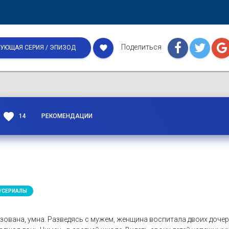
Поделиться
favorite
УЮЩАЯ СЕРИЯ / ЭПИЗОД
favorite
14
РЕКОМЕНДАЦИИ
/СЕРИАЛЫ
ована, умна. Разведясь с мужем, женщина воспитала двоих дочер