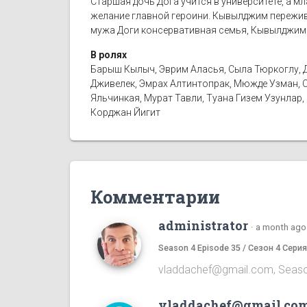
Старшая дочь Дога учится в университете, а м
желание главной героини. Кывылджим пережива
мужа Доги консервативная семья, Кывылджим у
В ролях
Барыш Кылыч, Эврим Аласья, Сыла Тюркоглу, Д
Дживелек, Эмрах Алтинтопрак, Мюжде Узман, С
Яльчинкая, Мурат Тавли, Туана Гизем Узунлар,
Корджан Йигит
Комментарии
administrator
·
a month ago
Season 4 Episode 35 / Сезон 4 Серия
vladdachef@gmail.com, Season 5
vladdachef@gmail.co