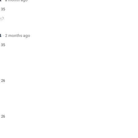
 35
n?
m
·
2 months ago
 35
 26
 26