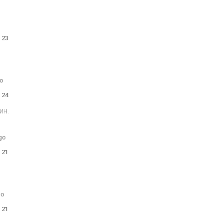
 23
go
 24
ин.
go
 21
go
 21