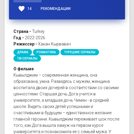
favorite
14
РЕКОМЕНДАЦИИ
Страна -
Turkey
Год -
2022-2026
Режиссер -
Хакан Кырвавач
ДРАМА
РОМАНТИКА
ТУРЕЦКИЕ СЕРИАЛЫ
ТВ/СЕРИАЛЫ
О фильме
Кывылджим – современная женщина, она
образована, умна. Разведясь с мужем, женщина
воспитала двоих дочерей в соответствии со своими
ценностями. Старшая дочь Дога учится в
университете, а младшая дочь Чимен - в средней
школе. Видеть своих детей успешными и
счастливыми в будущем – единственное желание
главной героини. Кывылджим переживает шок после
того, как Дога вышла замуж на первом курсе
университета и познакомила ее с семьей мужа. У