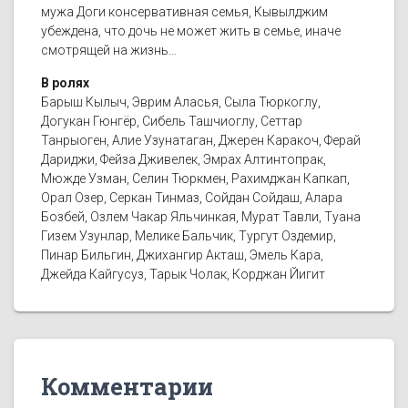
мужа Доги консервативная семья, Кывылджим
убеждена, что дочь не может жить в семье, иначе
смотрящей на жизнь…
В ролях
Барыш Кылыч, Эврим Аласья, Сыла Тюркоглу,
Догукан Гюнгёр, Сибель Ташчиоглу, Сеттар
Танрыоген, Алие Узунатаган, Джерен Каракоч, Ферай
Дариджи, Фейза Дживелек, Эмрах Алтинтопрак,
Мюжде Узман, Селин Тюркмен, Рахимджан Капкап,
Орал Озер, Серкан Тинмаз, Сойдан Сойдаш, Алара
Бозбей, Озлем Чакар Яльчинкая, Мурат Тавли, Туана
Гизем Узунлар, Мелике Бальчик, Тургут Оздемир,
Пинар Бильгин, Джихангир Акташ, Эмель Кара,
Джейда Кайгусуз, Тарык Чолак, Корджан Йигит
Комментарии