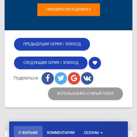
ПРИОБРЕСТИ ПОДПИСКУ
ПРЕДЫДУЩАЯ СЕРИЯ / ЭПИЗОД
favorite
СЛЕДУЮЩАЯ СЕРИЯ / ЭПИЗОД
Поделиться
ИСПОЛЬЗОВАТЬ СТАРЫЙ ПЛЕЕР
О ФИЛЬМЕ
КОММЕНТАРИИ
СЕЗОНЫ