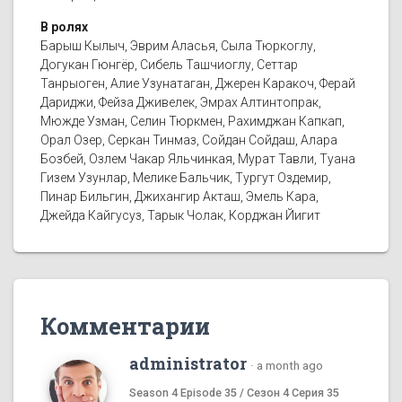
В ролях
Барыш Кылыч, Эврим Аласья, Сыла Тюркоглу,
Догукан Гюнгёр, Сибель Ташчиоглу, Сеттар
Танрыоген, Алие Узунатаган, Джерен Каракоч, Ферай
Дариджи, Фейза Дживелек, Эмрах Алтинтопрак,
Мюжде Узман, Селин Тюркмен, Рахимджан Капкап,
Орал Озер, Серкан Тинмаз, Сойдан Сойдаш, Алара
Бозбей, Озлем Чакар Яльчинкая, Мурат Тавли, Туана
Гизем Узунлар, Мелике Бальчик, Тургут Оздемир,
Пинар Бильгин, Джихангир Акташ, Эмель Кара,
Джейда Кайгусуз, Тарык Чолак, Корджан Йигит
Комментарии
administrator
·
a month ago
Season 4 Episode 35 / Сезон 4 Серия 35