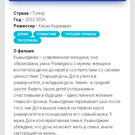
Страна -
Turkey
Год -
2022-2026
Режиссер -
Хакан Кырвавач
ДРАМА
РОМАНТИКА
ТУРЕЦКИЕ СЕРИАЛЫ
ТВ/СЕРИАЛЫ
О фильме
Кывылджим – современная женщина, она
образована, умна. Разведясь с мужем, женщина
воспитала двоих дочерей в соответствии со своими
ценностями. Старшая дочь Дога учится в
университете, а младшая дочь Чимен - в средней
школе. Видеть своих детей успешными и
счастливыми в будущем – единственное желание
главной героини. Кывылджим переживает шок после
того, как Дога вышла замуж на первом курсе
университета и познакомила ее с семьей мужа. У
мужа Доги консервативная семья, Кывылджим
убеждена, что дочь не может жить в семье, иначе
смотрящей на жизнь…