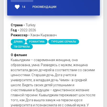
favorite
14
РЕКОМЕНДАЦИИ
Страна -
Turkey
Год -
2022-2026
Режиссер -
Хакан Кырвавач
ДРАМА
РОМАНТИКА
ТУРЕЦКИЕ СЕРИАЛЫ
ТВ/СЕРИАЛЫ
О фильме
Кывылджим – современная женщина, она
образована, умна. Разведясь с мужем, женщина
воспитала двоих дочерей в соответствии со своими
ценностями. Старшая дочь Дога учится в
университете, а младшая дочь Чимен - в средней
школе. Видеть своих детей успешными и
счастливыми в будущем – единственное желание
главной героини. Кывылджим переживает шок после
того, как Дога вышла замуж на первом курсе
университета и познакомила ее с семьей мужа. У