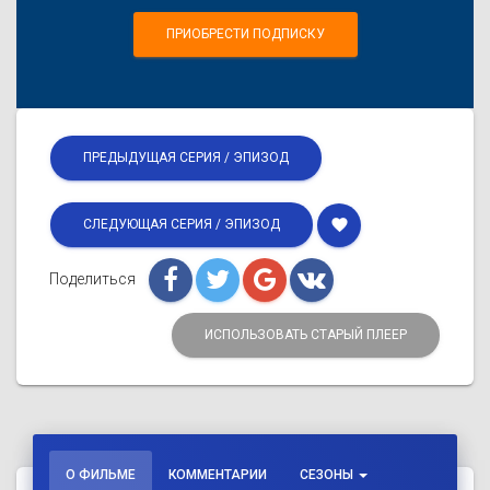
ПРИОБРЕСТИ ПОДПИСКУ
ПРЕДЫДУЩАЯ СЕРИЯ / ЭПИЗОД
favorite
СЛЕДУЮЩАЯ СЕРИЯ / ЭПИЗОД
Поделиться
ИСПОЛЬЗОВАТЬ СТАРЫЙ ПЛЕЕР
О ФИЛЬМЕ
КОММЕНТАРИИ
СЕЗОНЫ