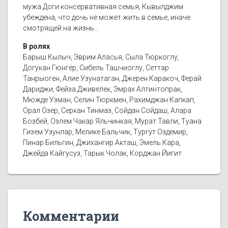
мужа Доги консервативная семья, Кывылджим
убеждена, что дочь не может жить в семье, иначе
смотрящей на жизнь…
В ролях
Барыш Кылыч, Эврим Аласья, Сыла Тюркоглу,
Догукан Гюнгёр, Сибель Ташчиоглу, Сеттар
Танрыоген, Алие Узунатаган, Джерен Каракоч, Ферай
Дариджи, Фейза Дживелек, Эмрах Алтинтопрак,
Мюжде Узман, Селин Тюркмен, Рахимджан Капкап,
Орал Озер, Серкан Тинмаз, Сойдан Сойдаш, Алара
Бозбей, Озлем Чакар Яльчинкая, Мурат Тавли, Туана
Гизем Узунлар, Мелике Бальчик, Тургут Оздемир,
Пинар Бильгин, Джихангир Акташ, Эмель Кара,
Джейда Кайгусуз, Тарык Чолак, Корджан Йигит
Комментарии