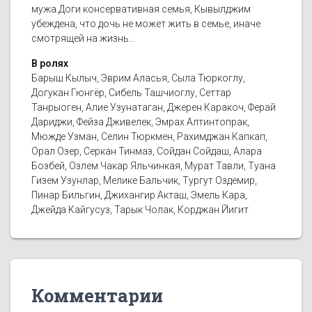
мужа Доги консервативная семья, Кывылджим
убеждена, что дочь не может жить в семье, иначе
смотрящей на жизнь…
В ролях
Барыш Кылыч, Эврим Аласья, Сыла Тюркоглу,
Догукан Гюнгёр, Сибель Ташчиоглу, Сеттар
Танрыоген, Алие Узунатаган, Джерен Каракоч, Ферай
Дариджи, Фейза Дживелек, Эмрах Алтинтопрак,
Мюжде Узман, Селин Тюркмен, Рахимджан Капкап,
Орал Озер, Серкан Тинмаз, Сойдан Сойдаш, Алара
Бозбей, Озлем Чакар Яльчинкая, Мурат Тавли, Туана
Гизем Узунлар, Мелике Бальчик, Тургут Оздемир,
Пинар Бильгин, Джихангир Акташ, Эмель Кара,
Джейда Кайгусуз, Тарык Чолак, Корджан Йигит
Комментарии