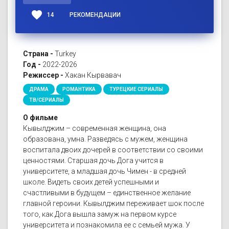
favorite
14
РЕКОМЕНДАЦИИ
Страна -
Turkey
Год -
2022-2026
Режиссер -
Хакан Кырвавач
ДРАМА
РОМАНТИКА
ТУРЕЦКИЕ СЕРИАЛЫ
ТВ/СЕРИАЛЫ
О фильме
Кывылджим – современная женщина, она
образована, умна. Разведясь с мужем, женщина
воспитала двоих дочерей в соответствии со своими
ценностями. Старшая дочь Дога учится в
университете, а младшая дочь Чимен - в средней
школе. Видеть своих детей успешными и
счастливыми в будущем – единственное желание
главной героини. Кывылджим переживает шок после
того, как Дога вышла замуж на первом курсе
университета и познакомила ее с семьей мужа. У