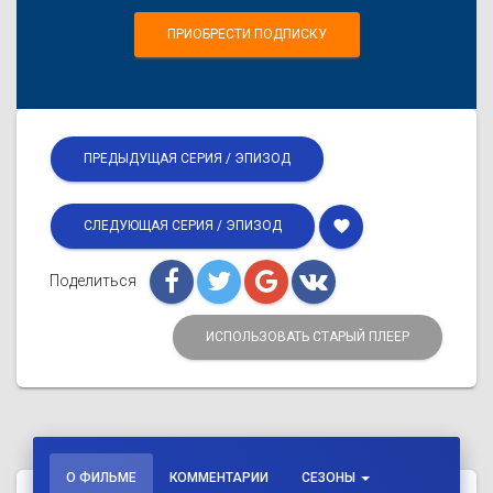
ПРИОБРЕСТИ ПОДПИСКУ
ПРЕДЫДУЩАЯ СЕРИЯ / ЭПИЗОД
favorite
СЛЕДУЮЩАЯ СЕРИЯ / ЭПИЗОД
Поделиться
ИСПОЛЬЗОВАТЬ СТАРЫЙ ПЛЕЕР
О ФИЛЬМЕ
КОММЕНТАРИИ
СЕЗОНЫ