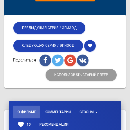
ПРЕДЫДУЩАЯ СЕРИЯ / ЭПИЗОД
favorite
СЛЕДУЮЩАЯ СЕРИЯ / ЭПИЗОД
Поделиться
ИСПОЛЬЗОВАТЬ СТАРЫЙ ПЛЕЕР
О ФИЛЬМЕ
КОММЕНТАРИИ
СЕЗОНЫ
favorite
10
РЕКОМЕНДАЦИИ