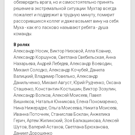
обезвредить врага, но и самостоятельно принять
решение в экстремальной ситуации. Мухтар всегда
пожалеет и поддержит в трудную минуту, помирит
рассорившихся коллег и даже возьмет вину на себя.
Муха - как его ласково называют ребята - душа
команды.
В ролях
Александр Носик, Виктор Низовой, Алла Ковнир,
Александр Коршунов, Светлана Свебильская, Анна
Назарьева, Андрей Лебедев, Александр Воеводин,
Михаил Солодко, Александр Кочубей, Данила
Валицкий, Владимир Повелько, Александр
Данильченко, Михаил Август, Юрий Рудченко, Оксана
Сташенко, Константин Костышин, Виктор Зозулин,
Александр Волков, Алексей Моисеев, Павел
Вишняков, Наталья Юнникова, Елена Пономаренко,
Нина Нижерадзе, Ольга Моисеева, Никита Моисеев,
Иванна Поточняк, Станислав Боклан, Анжелика
Герич, Артем Жилинский, Зоя Балкашинова, Алексей
Шутов, Валерий Астахов, Светлана Брюханова,
Даниил Дорошенко