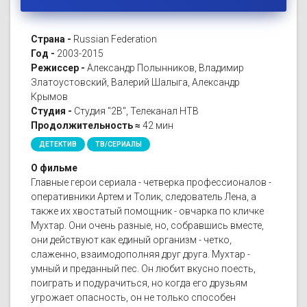
Страна -
Russian Federation
Год -
2003-2015
Режиссер -
Александр Полынников, Владимир
Златоустовский, Валерий Шалыга, Александр
Крымов
Студия -
Студия "2В", Телеканал НТВ
Продолжительность ≈
42 мин
ДЕТЕКТИВ
ТВ/СЕРИАЛЫ
О фильме
Главные герои сериала - четверка профессионалов -
оперативники Артем и Толик, следователь Лена, а
также их хвостатый помощник - овчарка по кличке
Мухтар. Они очень разные, но, собравшись вместе,
они действуют как единый организм - четко,
слаженно, взаимодополняя друг друга. Мухтар -
умный и преданный пес. Он любит вкусно поесть,
поиграть и подурачиться, но когда его друзьям
угрожает опасность, он не только способен