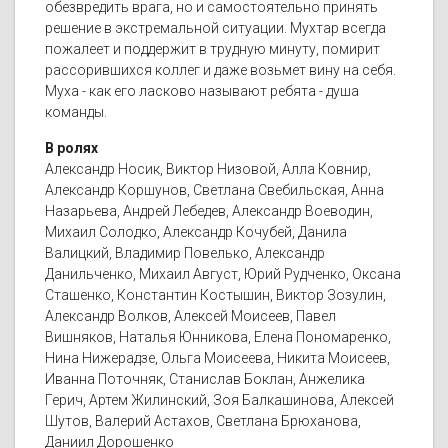
обезвредить врага, но и самостоятельно принять
решение в экстремальной ситуации. Мухтар всегда
пожалеет и поддержит в трудную минуту, помирит
рассорившихся коллег и даже возьмет вину на себя.
Муха - как его ласково называют ребята - душа
команды.
В ролях
Александр Носик, Виктор Низовой, Алла Ковнир,
Александр Коршунов, Светлана Свебильская, Анна
Назарьева, Андрей Лебедев, Александр Воеводин,
Михаил Солодко, Александр Кочубей, Данила
Валицкий, Владимир Повелько, Александр
Данильченко, Михаил Август, Юрий Рудченко, Оксана
Сташенко, Константин Костышин, Виктор Зозулин,
Александр Волков, Алексей Моисеев, Павел
Вишняков, Наталья Юнникова, Елена Пономаренко,
Нина Нижерадзе, Ольга Моисеева, Никита Моисеев,
Иванна Поточняк, Станислав Боклан, Анжелика
Герич, Артем Жилинский, Зоя Балкашинова, Алексей
Шутов, Валерий Астахов, Светлана Брюханова,
Даниил Дорошенко