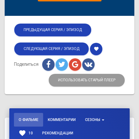
ПРЕДЫДУЩАЯ СЕРИЯ / ЭПИЗОД
favorite
СЛЕДУЮЩАЯ СЕРИЯ / ЭПИЗОД
Поделиться
ИСПОЛЬЗОВАТЬ СТАРЫЙ ПЛЕЕР
О ФИЛЬМЕ
КОММЕНТАРИИ
СЕЗОНЫ
favorite
10
РЕКОМЕНДАЦИИ