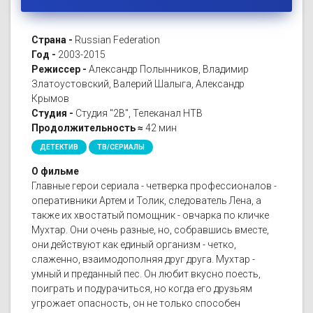
Страна -
Russian Federation
Год -
2003-2015
Режиссер -
Александр Полынников, Владимир
Златоустовский, Валерий Шалыга, Александр
Крымов
Студия -
Студия "2В", Телеканал НТВ
Продолжительность ≈
42 мин
ДЕТЕКТИВ
ТВ/СЕРИАЛЫ
О фильме
Главные герои сериала - четверка профессионалов -
оперативники Артем и Толик, следователь Лена, а
также их хвостатый помощник - овчарка по кличке
Мухтар. Они очень разные, но, собравшись вместе,
они действуют как единый организм - четко,
слаженно, взаимодополняя друг друга. Мухтар -
умный и преданный пес. Он любит вкусно поесть,
поиграть и подурачиться, но когда его друзьям
угрожает опасность, он не только способен