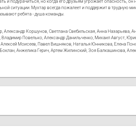
ать и подурачиться, но когда его друзьям угрожает опасность, он 
ной ситуации. Мухтар всегда пожалеет и поддержит в трудную ми
называют ребята - душа команды.
р, Александр Коршунов, Светлана Свебильская, Анна Назарьева, А
, Владимир Повелько, Александр Данильченко, Михаил Август, Юри
 Алексей Моисеев, Павел Вишняков, Наталья Юнникова, Елена Пон
Боклан, Анжелика Герич, Артем Жилинский, Зоя Балкашинова, Алек