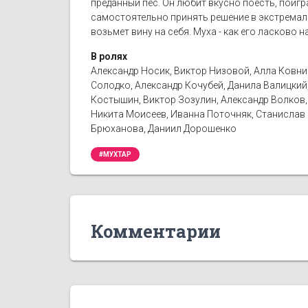
преданный пес. Он любит вкусно поесть, поигр
самостоятельно принять решение в экстремаль
возьмет вину на себя. Муха - как его ласково 
В ролях
Александр Носик, Виктор Низовой, Алла Ковни
Солодко, Александр Кочубей, Данила Валицкий
Костышин, Виктор Зозулин, Александр Волков,
Никита Моисеев, Иванна Поточняк, Станислав 
Брюханова, Даниил Дорошенко
#МУХТАР
Комментарии