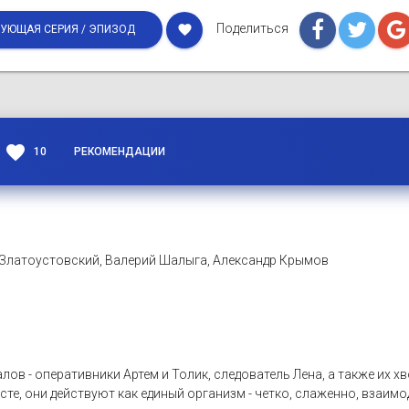
Поделиться
favorite
УЮЩАЯ СЕРИЯ / ЭПИЗОД
favorite
10
РЕКОМЕНДАЦИИ
Златоустовский, Валерий Шалыга, Александр Крымов
лов - оперативники Артем и Толик, следователь Лена, а также их 
те, они действуют как единый организм - четко, слаженно, взаимод