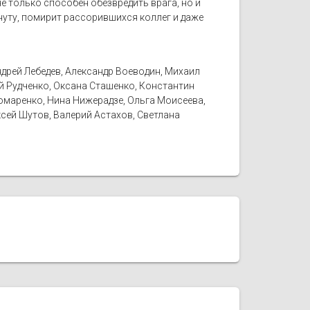
не только способен обезвредить врага, но и
нуту, помирит рассорившихся коллег и даже
ндрей Лебедев, Александр Воеводин, Михаил
й Рудченко, Оксана Сташенко, Константин
омаренко, Нина Нижерадзе, Ольга Моисеева,
сей Шутов, Валерий Астахов, Светлана