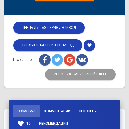
ПРЕДЫДУЩАЯ СЕРИЯ / ЭПИЗОД
favorite
СЛЕДУЮЩАЯ СЕРИЯ / ЭПИЗОД
Поделиться
ИСПОЛЬЗОВАТЬ СТАРЫЙ ПЛЕЕР
О ФИЛЬМЕ
КОММЕНТАРИИ
СЕЗОНЫ
favorite
10
РЕКОМЕНДАЦИИ