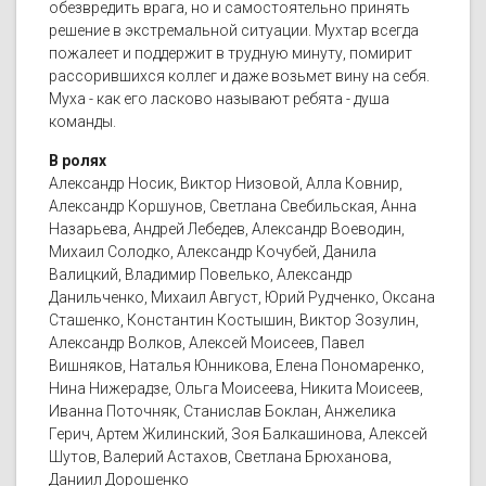
обезвредить врага, но и самостоятельно принять
решение в экстремальной ситуации. Мухтар всегда
пожалеет и поддержит в трудную минуту, помирит
рассорившихся коллег и даже возьмет вину на себя.
Муха - как его ласково называют ребята - душа
команды.
В ролях
Александр Носик, Виктор Низовой, Алла Ковнир,
Александр Коршунов, Светлана Свебильская, Анна
Назарьева, Андрей Лебедев, Александр Воеводин,
Михаил Солодко, Александр Кочубей, Данила
Валицкий, Владимир Повелько, Александр
Данильченко, Михаил Август, Юрий Рудченко, Оксана
Сташенко, Константин Костышин, Виктор Зозулин,
Александр Волков, Алексей Моисеев, Павел
Вишняков, Наталья Юнникова, Елена Пономаренко,
Нина Нижерадзе, Ольга Моисеева, Никита Моисеев,
Иванна Поточняк, Станислав Боклан, Анжелика
Герич, Артем Жилинский, Зоя Балкашинова, Алексей
Шутов, Валерий Астахов, Светлана Брюханова,
Даниил Дорошенко