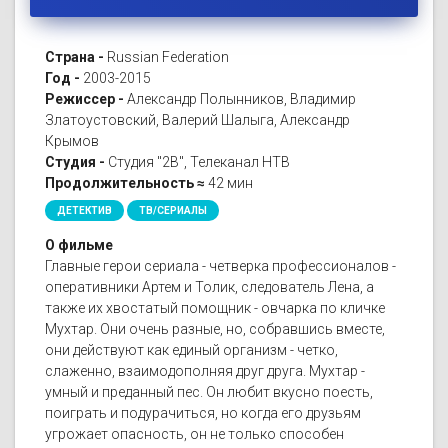
Страна -
Russian Federation
Год -
2003-2015
Режиссер -
Александр Полынников, Владимир
Златоустовский, Валерий Шалыга, Александр
Крымов
Студия -
Студия "2В", Телеканал НТВ
Продолжительность ≈
42 мин
ДЕТЕКТИВ
ТВ/СЕРИАЛЫ
О фильме
Главные герои сериала - четверка профессионалов -
оперативники Артем и Толик, следователь Лена, а
также их хвостатый помощник - овчарка по кличке
Мухтар. Они очень разные, но, собравшись вместе,
они действуют как единый организм - четко,
слаженно, взаимодополняя друг друга. Мухтар -
умный и преданный пес. Он любит вкусно поесть,
поиграть и подурачиться, но когда его друзьям
угрожает опасность, он не только способен