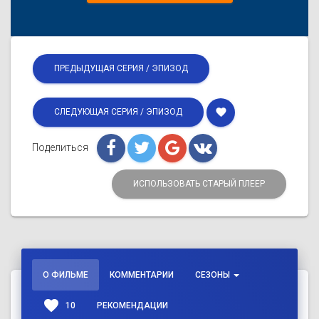
ПРЕДЫДУЩАЯ СЕРИЯ / ЭПИЗОД
favorite
СЛЕДУЮЩАЯ СЕРИЯ / ЭПИЗОД
Поделиться
ИСПОЛЬЗОВАТЬ СТАРЫЙ ПЛЕЕР
О ФИЛЬМЕ
КОММЕНТАРИИ
СЕЗОНЫ
favorite
10
РЕКОМЕНДАЦИИ