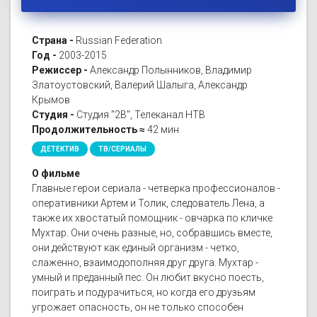
Страна -
Russian Federation
Год -
2003-2015
Режиссер -
Александр Полынников, Владимир
Златоустовский, Валерий Шалыга, Александр
Крымов
Студия -
Студия "2В", Телеканал НТВ
Продолжительность ≈
42 мин
ДЕТЕКТИВ
ТВ/СЕРИАЛЫ
О фильме
Главные герои сериала - четверка профессионалов -
оперативники Артем и Толик, следователь Лена, а
также их хвостатый помощник - овчарка по кличке
Мухтар. Они очень разные, но, собравшись вместе,
они действуют как единый организм - четко,
слаженно, взаимодополняя друг друга. Мухтар -
умный и преданный пес. Он любит вкусно поесть,
поиграть и подурачиться, но когда его друзьям
угрожает опасность, он не только способен