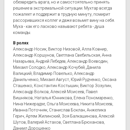
обезвредить врага, но и самостоятельно принять
решение в экстремальной ситуации. Мухтар всегда
пожалеет и поддержит в трудную минуту, помирит
рассорившихся коллег и даже возьмет вину на себя.
Муха - как его ласково называют ребята - душа
команды.
В ролях
Александр Носик, Виктор Низовой, Алла Ковнир,
Александр Коршунов, Светлана Свебильская, Анна
Назарьева, Андрей Лебедев, Александр Воеводин,
Михаил Солодко, Александр Кочубей, Данила
Валицкий, Владимир Повелько, Александр
Данильченко, Михаил Август, Юрий Рудченко, Оксана
Сташенко, Константин Костышин, Виктор Зозулин,
Александр Волков, Алексей Моисеев, Павел
Вишняков, Наталья Юнникова, Елена Пономаренко,
Нина Нижерадзе, Ольга Моисеева, Никита Моисеев,
Иванна Поточняк, Станислав Боклан, Анжелика
Герич, Артем Жилинский, Зоя Балкашинова, Алексей
Шутов, Валерий Астахов, Светлана Брюханова,
Даниил Дорошенко