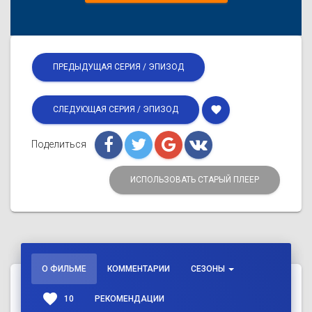
ПРЕДЫДУЩАЯ СЕРИЯ / ЭПИЗОД
favorite
СЛЕДУЮЩАЯ СЕРИЯ / ЭПИЗОД
Поделиться
ИСПОЛЬЗОВАТЬ СТАРЫЙ ПЛЕЕР
О ФИЛЬМЕ
КОММЕНТАРИИ
СЕЗОНЫ
favorite
10
РЕКОМЕНДАЦИИ