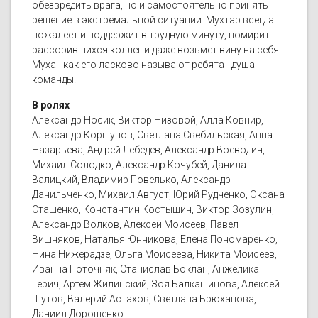
обезвредить врага, но и самостоятельно принять
решение в экстремальной ситуации. Мухтар всегда
пожалеет и поддержит в трудную минуту, помирит
рассорившихся коллег и даже возьмет вину на себя.
Муха - как его ласково называют ребята - душа
команды.
В ролях
Александр Носик, Виктор Низовой, Алла Ковнир,
Александр Коршунов, Светлана Свебильская, Анна
Назарьева, Андрей Лебедев, Александр Воеводин,
Михаил Солодко, Александр Кочубей, Данила
Валицкий, Владимир Повелько, Александр
Данильченко, Михаил Август, Юрий Рудченко, Оксана
Сташенко, Константин Костышин, Виктор Зозулин,
Александр Волков, Алексей Моисеев, Павел
Вишняков, Наталья Юнникова, Елена Пономаренко,
Нина Нижерадзе, Ольга Моисеева, Никита Моисеев,
Иванна Поточняк, Станислав Боклан, Анжелика
Герич, Артем Жилинский, Зоя Балкашинова, Алексей
Шутов, Валерий Астахов, Светлана Брюханова,
Даниил Дорошенко