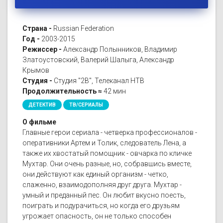
Страна -
Russian Federation
Год -
2003-2015
Режиссер -
Александр Полынников, Владимир
Златоустовский, Валерий Шалыга, Александр
Крымов
Студия -
Студия "2В", Телеканал НТВ
Продолжительность ≈
42 мин
ДЕТЕКТИВ
ТВ/СЕРИАЛЫ
О фильме
Главные герои сериала - четверка профессионалов -
оперативники Артем и Толик, следователь Лена, а
также их хвостатый помощник - овчарка по кличке
Мухтар. Они очень разные, но, собравшись вместе,
они действуют как единый организм - четко,
слаженно, взаимодополняя друг друга. Мухтар -
умный и преданный пес. Он любит вкусно поесть,
поиграть и подурачиться, но когда его друзьям
угрожает опасность, он не только способен